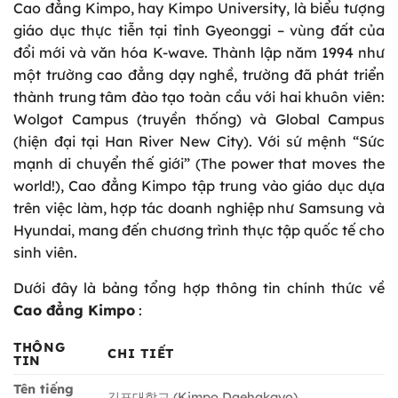
Cao đẳng Kimpo, hay Kimpo University, là biểu tượng
giáo dục thực tiễn tại tỉnh Gyeonggi – vùng đất của
đổi mới và văn hóa K-wave. Thành lập năm 1994 như
một trường cao đẳng dạy nghề, trường đã phát triển
thành trung tâm đào tạo toàn cầu với hai khuôn viên:
Wolgot Campus (truyền thống) và Global Campus
(hiện đại tại Han River New City). Với sứ mệnh “Sức
mạnh di chuyển thế giới” (The power that moves the
world!), Cao đẳng Kimpo tập trung vào giáo dục dựa
trên việc làm, hợp tác doanh nghiệp như Samsung và
Hyundai, mang đến chương trình thực tập quốc tế cho
sinh viên.
Dưới đây là bảng tổng hợp thông tin chính thức về
Cao đẳng Kimpo
:
THÔNG
CHI TIẾT
TIN
Tên tiếng
김포대학교 (Kimpo Daehakgyo)