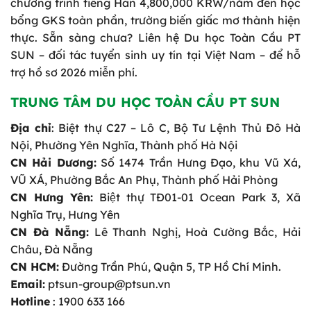
chương trình tiếng Hàn 4,800,000 KRW/năm đến học
bổng GKS toàn phần, trường biến giấc mơ thành hiện
thực. Sẵn sàng chưa? Liên hệ Du học Toàn Cầu PT
SUN – đối tác tuyển sinh uy tín tại Việt Nam – để hỗ
trợ hồ sơ 2026 miễn phí.
TRUNG TÂM DU HỌC TOÀN CẦU PT SUN
Địa chỉ
: Biệt thự C27 – Lô C, Bộ Tư Lệnh Thủ Đô Hà
Nội, Phường Yên Nghĩa, Thành phố Hà Nội
CN Hải Dương:
Số 1474 Trần Hưng Đạo, khu Vũ Xá,
VŨ XÁ, Phường Bắc An Phụ, Thành phố Hải Phòng
CN Hưng Yên:
Biệt thự TĐ01-01 Ocean Park 3, Xã
Nghĩa Trụ, Hưng Yên
CN Đà Nẵng:
Lê Thanh Nghị, Hoà Cường Bắc, Hải
Châu, Đà Nẵng
CN HCM:
Đường Trần Phú, Quận 5, TP Hồ Chí Minh.
Email:
ptsun-group@ptsun.vn
Hotline
: 1900 633 166