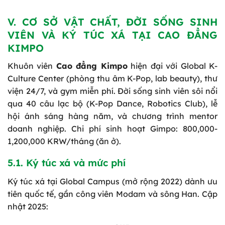
V. CƠ SỞ VẬT CHẤT, ĐỜI SỐNG SINH
VIÊN VÀ KÝ TÚC XÁ TẠI CAO ĐẲNG
KIMPO
Khuôn viên
Cao đẳng Kimpo
hiện đại với Global K-
Culture Center (phòng thu âm K-Pop, lab beauty), thư
viện 24/7, và gym miễn phí. Đời sống sinh viên sôi nổi
qua 40 câu lạc bộ (K-Pop Dance, Robotics Club), lễ
hội ánh sáng hàng năm, và chương trình mentor
doanh nghiệp. Chi phí sinh hoạt Gimpo: 800,000-
1,200,000 KRW/tháng (ăn ở).
5.1. Ký túc xá và mức phí
Ký túc xá tại Global Campus (mở rộng 2022) dành ưu
tiên quốc tế, gần công viên Modam và sông Han. Cập
nhật 2025: