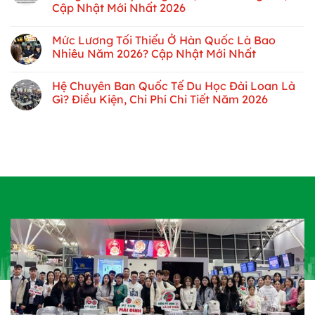
Cập Nhật Mới Nhất 2026
Mức Lương Tối Thiểu Ở Hàn Quốc Là Bao
Nhiêu Năm 2026? Cập Nhật Mới Nhất
Hệ Chuyên Ban Quốc Tế Du Học Đài Loan Là
Gì? Điều Kiện, Chi Phí Chi Tiết Năm 2026