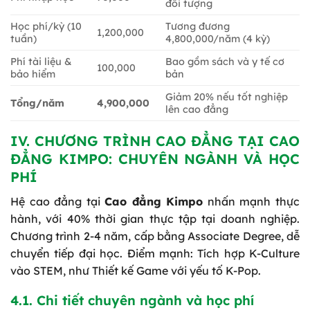
đối tượng
Học phí/kỳ (10
Tương đương
1,200,000
tuần)
4,800,000/năm (4 kỳ)
Phí tài liệu &
Bao gồm sách và y tế cơ
100,000
bảo hiểm
bản
Giảm 20% nếu tốt nghiệp
Tổng/năm
4,900,000
lên cao đẳng
IV. CHƯƠNG TRÌNH CAO ĐẲNG TẠI CAO
ĐẲNG KIMPO: CHUYÊN NGÀNH VÀ HỌC
PHÍ
Hệ cao đẳng tại
Cao đẳng Kimpo
nhấn mạnh thực
hành, với 40% thời gian thực tập tại doanh nghiệp.
Chương trình 2-4 năm, cấp bằng Associate Degree, dễ
chuyển tiếp đại học. Điểm mạnh: Tích hợp K-Culture
vào STEM, như Thiết kế Game với yếu tố K-Pop.
4.1. Chi tiết chuyên ngành và học phí