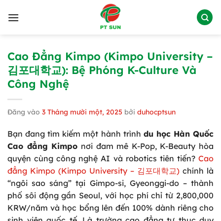
Bỏ
qua
nội
dung
Cao Đẳng Kimpo (Kimpo University –
김포대학교): Bệ Phóng K-Culture Và
Công Nghệ
Đăng vào
3 Tháng mười một, 2025
bởi
duhocptsun
Bạn đang tìm kiếm một hành trình
du học Hàn Quốc
Cao đẳng Kimpo
nơi đam mê K-Pop, K-Beauty hòa
quyện cùng công nghệ AI và robotics tiên tiến?
Cao
đẳng Kimpo (Kimpo University – 김포대학교)
chính là
“ngôi sao sáng” tại Gimpo-si, Gyeonggi-do – thành
phố sôi động gần Seoul, với học phí chỉ từ 2,800,000
KRW/năm và học bổng lên đến 100% dành riêng cho
sinh viên quốc tế. Là trường cao đẳng tư thục duy