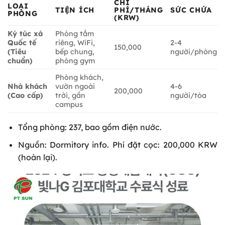
CHI
LOẠI
TIỆN ÍCH
PHÍ/THÁNG
SỨC CHỨA
PHÒNG
(KRW)
Ký túc xá
Phòng tắm
Quốc tế
riêng, WiFi,
2-4
150,000
(Tiêu
bếp chung,
người/phòng
chuẩn)
phòng gym
Phòng khách,
Nhà khách
vườn ngoài
4-6
200,000
(Cao cấp)
trời, gần
người/tòa
campus
Tổng phòng: 237, bao gồm điện nước.
Nguồn: Dormitory info. Phí đặt cọc: 200,000 KRW
(hoàn lại).