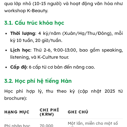
qua lớp nhỏ (10-15 người) và hoạt động văn hóa như
workshop K-Beauty.
3.1. Cấu trúc khóa học
Thời lượng
: 4 kỳ/năm (Xuân/Hạ/Thu/Đông), mỗi
kỳ 10 tuần, 20 giờ/tuần.
Lịch học
: Thứ 2-6, 9:00-13:00, bao gồm speaking,
listening, và K-Culture tour.
Cấp độ
: 6 cấp từ cơ bản đến nâng cao.
3.2. Học phí hệ tiếng Hàn
Học phí hợp lý, thu theo kỳ (cập nhật 2025 từ
brochure):
CHI PHÍ
HẠNG MỤC
GHI CHÚ
(KRW)
Một lần, miễn cho một số
Phí nhập học
70,000