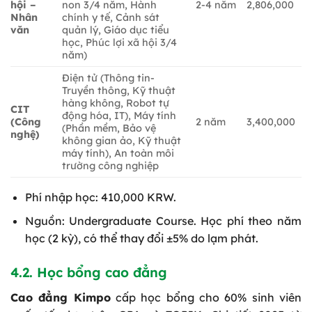
hội –
non 3/4 năm, Hành
2-4 năm
2,806,000
Nhân
chính y tế, Cảnh sát
văn
quản lý, Giáo dục tiểu
học, Phúc lợi xã hội 3/4
năm)
Điện tử (Thông tin-
Truyền thông, Kỹ thuật
hàng không, Robot tự
CIT
động hóa, IT), Máy tính
(Công
2 năm
3,400,000
(Phần mềm, Bảo vệ
nghệ)
không gian ảo, Kỹ thuật
máy tính), An toàn môi
trường công nghiệp
Phí nhập học: 410,000 KRW.
Nguồn: Undergraduate Course. Học phí theo năm
học (2 kỳ), có thể thay đổi ±5% do lạm phát.
4.2. Học bổng cao đẳng
Cao đẳng Kimpo
cấp học bổng cho 60% sinh viên