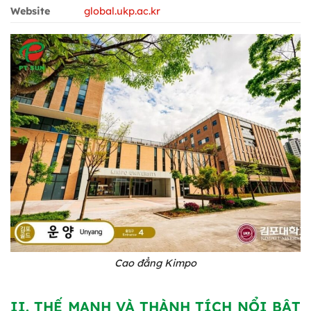
Website
global.ukp.ac.kr
Cao đẳng Kimpo
II. THẾ MẠNH VÀ THÀNH TÍCH NỔI BẬT