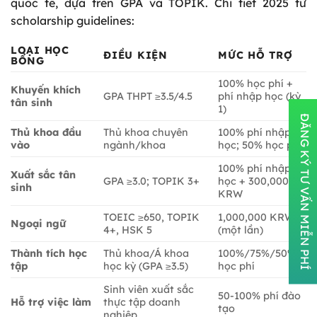
quốc tế, dựa trên GPA và TOPIK. Chi tiết 2025 từ
scholarship guidelines:
LOẠI HỌC
ĐIỀU KIỆN
MỨC HỖ TRỢ
BỔNG
100% học phí +
Khuyến khích
GPA THPT ≥3.5/4.5
phí nhập học (kỳ
tân sinh
1)
ĐĂNG KÝ TƯ VẤN MIỄN PHÍ
Thủ khoa đầu
Thủ khoa chuyên
100% phí nhập
vào
ngành/khoa
học; 50% học phí
100% phí nhập
Xuất sắc tân
GPA ≥3.0; TOPIK 3+
học + 300,000
sinh
KRW
TOEIC ≥650, TOPIK
1,000,000 KRW
Ngoại ngữ
4+, HSK 5
(một lần)
Thành tích học
Thủ khoa/Á khoa
100%/75%/50%
tập
học kỳ (GPA ≥3.5)
học phí
Sinh viên xuất sắc
50-100% phí đào
Hỗ trợ việc làm
thực tập doanh
tạo
nghiệp