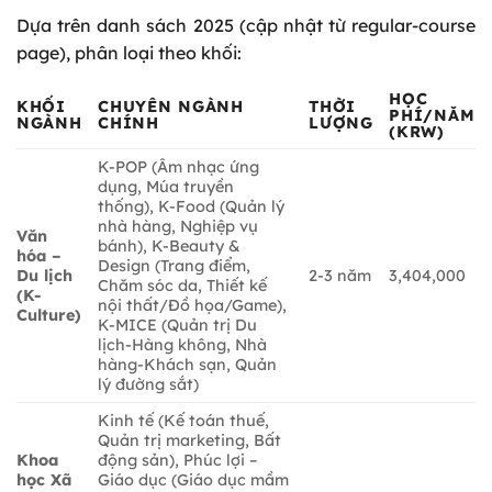
Dựa trên danh sách 2025 (cập nhật từ regular-course
page), phân loại theo khối:
HỌC
KHỐI
CHUYÊN NGÀNH
THỜI
PHÍ/NĂM
NGÀNH
CHÍNH
LƯỢNG
(KRW)
K-POP (Âm nhạc ứng
dụng, Múa truyền
thống), K-Food (Quản lý
nhà hàng, Nghiệp vụ
Văn
bánh), K-Beauty &
hóa –
Design (Trang điểm,
Du lịch
2-3 năm
3,404,000
Chăm sóc da, Thiết kế
(K-
nội thất/Đồ họa/Game),
Culture)
K-MICE (Quản trị Du
lịch-Hàng không, Nhà
hàng-Khách sạn, Quản
lý đường sắt)
Kinh tế (Kế toán thuế,
Quản trị marketing, Bất
Khoa
động sản), Phúc lợi –
học Xã
Giáo dục (Giáo dục mầm