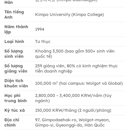
Hàn
Tên tiếng
Kimpo University (Kimpo College)
Anh
Năm thành
1994
lập
Loại hình
Tư thục
Số lượng
Khoảng 3,500 (bao gồm 500+ sinh viên
sinh viên
quốc tế)
Số lượng
259 giảng viên, 80% có kinh nghiệm thực
giảng viên
tiễn doanh nghiệp
Diện tích
100,000 m² (hai campus: Wolgot và Global)
khuôn viên
Học phí
2,800,000 – 3,400,000 KRW/năm (tùy
trung bình
ngành)
Ký túc xá
150,000 KRW/tháng (2 người/phòng)
Địa chỉ
97, Gimpodaehak-ro, Wolgot-myeon,
chính
Gimpo-si, Gyeonggi-do, Hàn Quốc