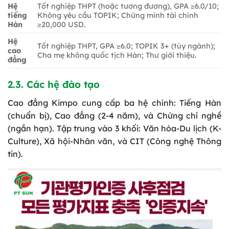
Hệ
Tốt nghiệp THPT (hoặc tương đương), GPA ≥6.0/10;
tiếng
Không yêu cầu TOPIK; Chứng minh tài chính
Hàn
≥20,000 USD.
Hệ
Tốt nghiệp THPT, GPA ≥6.0; TOPIK 3+ (tùy ngành);
cao
Cha mẹ không quốc tịch Hàn; Thư giới thiệu.
đẳng
2.3. Các hệ đào tạo
Cao đẳng Kimpo cung cấp ba hệ chính: Tiếng Hàn
(chuẩn bị), Cao đẳng (2-4 năm), và Chứng chỉ nghề
(ngắn hạn). Tập trung vào 3 khối: Văn hóa-Du lịch (K-
Culture), Xã hội-Nhân văn, và CIT (Công nghệ Thông
tin).