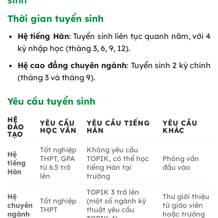
Thời gian tuyển sinh
Hệ tiếng Hàn
: Tuyển sinh liên tục quanh năm, với 4
kỳ nhập học (tháng 3, 6, 9, 12).
Hệ cao đẳng chuyên ngành
: Tuyển sinh 2 kỳ chính
(tháng 3 và tháng 9).
Yêu cầu tuyển sinh
HỆ
YÊU CẦU
YÊU CẦU TIẾNG
YÊU CẦU
ĐÀO
HỌC VẤN
HÀN
KHÁC
TẠO
Tốt nghiệp
Không yêu cầu
Hệ
THPT, GPA
TOPIK, có thể học
Phỏng vấn
tiếng
từ 6.5 trở
tiếng Hàn tại
đầu vào
Hàn
lên
trường
TOPIK 3 trở lên
Hệ
Thư giới thiệu
Tốt nghiệp
(một số ngành kỹ
chuyên
từ giáo viên
THPT
thuật yêu cầu
ngành
hoặc trường