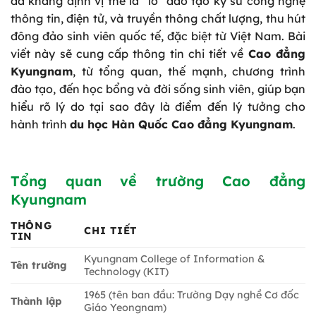
đã khẳng định vị thế là “lò” đào tạo kỹ sư công nghệ
thông tin, điện tử, và truyền thông chất lượng, thu hút
đông đảo sinh viên quốc tế, đặc biệt từ Việt Nam. Bài
viết này sẽ cung cấp thông tin chi tiết về
Cao đẳng
Kyungnam
, từ tổng quan, thế mạnh, chương trình
đào tạo, đến học bổng và đời sống sinh viên, giúp bạn
hiểu rõ lý do tại sao đây là điểm đến lý tưởng cho
hành trình
du học Hàn Quốc Cao đẳng Kyungnam
.
Tổng quan về trường Cao đẳng
Kyungnam
THÔNG
CHI TIẾT
TIN
Kyungnam College of Information &
Tên trường
Technology (KIT)
1965 (tên ban đầu: Trường Dạy nghề Cơ đốc
Thành lập
Giáo Yeongnam)