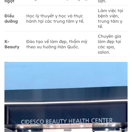
ngọt
sạn.
Làm việc tại
Điều
Học lý thuyết y học và thực
bệnh viện,
dưỡng
hành tại các trung tâm y tế.
trung tâm y
tế.
Chuyên gia
K-
Đào tạo về làm đẹp, thẩm mỹ
làm đẹp tại
Beauty
theo xu hướng Hàn Quốc.
các spa,
salon.