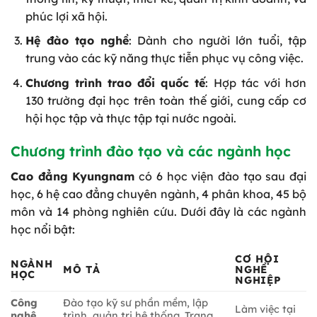
phúc lợi xã hội.
Hệ đào tạo nghề
: Dành cho người lớn tuổi, tập
trung vào các kỹ năng thực tiễn phục vụ công việc.
Chương trình trao đổi quốc tế
: Hợp tác với hơn
130 trường đại học trên toàn thế giới, cung cấp cơ
hội học tập và thực tập tại nước ngoài.
Chương trình đào tạo và các ngành học
Cao đẳng Kyungnam
có 6 học viện đào tạo sau đại
học, 6 hệ cao đẳng chuyên ngành, 4 phân khoa, 45 bộ
môn và 14 phòng nghiên cứu. Dưới đây là các ngành
học nổi bật:
CƠ HỘI
NGÀNH
MÔ TẢ
NGHỀ
HỌC
NGHIỆP
Công
Đào tạo kỹ sư phần mềm, lập
Làm việc tại
nghệ
trình, quản trị hệ thống. Trang