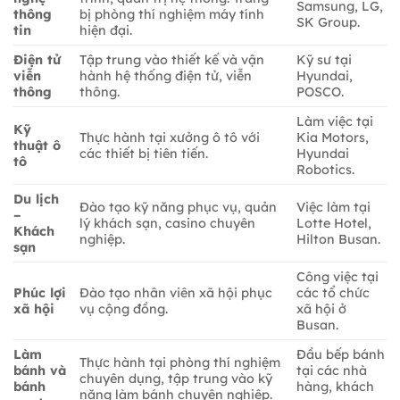
Samsung, LG,
thông
bị phòng thí nghiệm máy tính
SK Group.
tin
hiện đại.
Điện tử
Tập trung vào thiết kế và vận
Kỹ sư tại
viễn
hành hệ thống điện tử, viễn
Hyundai,
thông
thông.
POSCO.
Làm việc tại
Kỹ
Thực hành tại xưởng ô tô với
Kia Motors,
thuật ô
các thiết bị tiên tiến.
Hyundai
tô
Robotics.
Du lịch
Đào tạo kỹ năng phục vụ, quản
Việc làm tại
–
lý khách sạn, casino chuyên
Lotte Hotel,
Khách
nghiệp.
Hilton Busan.
sạn
Công việc tại
Phúc lợi
Đào tạo nhân viên xã hội phục
các tổ chức
xã hội
vụ cộng đồng.
xã hội ở
Busan.
Làm
Đầu bếp bánh
Thực hành tại phòng thí nghiệm
bánh và
tại các nhà
chuyên dụng, tập trung vào kỹ
bánh
hàng, khách
năng làm bánh chuyên nghiệp.