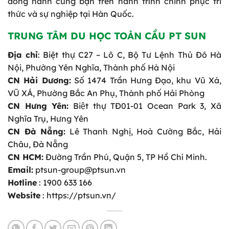
đồng hành cùng bạn trên hành trình chinh phục tri
thức và sự nghiệp tại Hàn Quốc.
TRUNG TÂM DU HỌC TOÀN CẦU PT SUN
Địa chỉ
: Biệt thự C27 – Lô C, Bộ Tư Lệnh Thủ Đô Hà
Nội, Phường Yên Nghĩa, Thành phố Hà Nội
CN Hải Dương:
Số 1474 Trần Hưng Đạo, khu Vũ Xá,
VŨ XÁ, Phường Bắc An Phụ, Thành phố Hải Phòng
CN Hưng Yên:
Biệt thự TĐ01-01 Ocean Park 3, Xã
Nghĩa Trụ, Hưng Yên
CN Đà Nẵng:
Lê Thanh Nghị, Hoà Cường Bắc, Hải
Châu, Đà Nẵng
CN HCM:
Đường Trần Phú, Quận 5, TP Hồ Chí Minh.
Email:
ptsun-group@ptsun.vn
Hotline
: 1900 633 166
Website
: https://ptsun.vn/