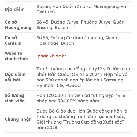
Busan, Hàn Quốc (2 cơ sở: Naengjeong và
Địa điểm
Centum)
Cơ sở
Số 45, Đường Jurye, Phường Jurye, Quận
Naengjeong
Sasang, Busan
Cơ sở
Số 55, Đường Centum Jungang, Quận
Centum
Haeundae, Busan
Website
iphak.kit.ac.kr
chính thức
Top 5 trường cao đẳng có tỷ lệ việc làm cao
Đặc điểm
nhất Hàn Quốc (QS Asia 2024); Hợp tác với
nổi bật
hơn 300 doanh nghiệp lớn như Samsung,
Hyundai, LG, POSCO
Số lượng
Hơn 120.000 sinh viên đã tốt nghiệp; tỷ lệ
sinh viên
nhập học 90-100% hàng năm
Được Bộ Giáo dục Hàn Quốc công nhận là
trường có chương trình đào tạo xuất sắc;
Chứng nhận
Giải thưởng “Trường Cao đẳng Xuất sắc”
năm 2023