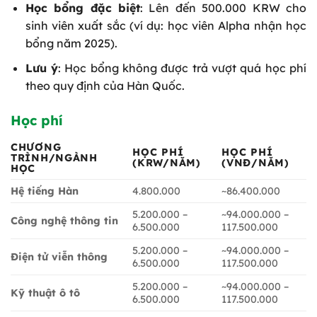
Học bổng đặc biệt
: Lên đến 500.000 KRW cho
sinh viên xuất sắc (ví dụ: học viên Alpha nhận học
bổng năm 2025).
Lưu ý
: Học bổng không được trả vượt quá học phí
theo quy định của Hàn Quốc.
Học phí
CHƯƠNG
HỌC PHÍ
HỌC PHÍ
TRÌNH/NGÀNH
(KRW/NĂM)
(VNĐ/NĂM)
HỌC
Hệ tiếng Hàn
4.800.000
~86.400.000
5.200.000 –
~94.000.000 –
Công nghệ thông tin
6.500.000
117.500.000
5.200.000 –
~94.000.000 –
Điện tử viễn thông
6.500.000
117.500.000
5.200.000 –
~94.000.000 –
Kỹ thuật ô tô
6.500.000
117.500.000