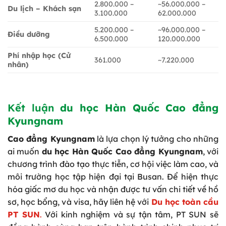
2.800.000 –
~56.000.000 –
Du lịch – Khách sạn
3.100.000
62.000.000
5.200.000 –
~96.000.000 –
Điều dưỡng
6.500.000
120.000.000
Phí nhập học (Cử
361.000
~7.220.000
nhân)
Kết luận
du học Hàn Quốc Cao đẳng
Kyungnam
Cao đẳng Kyungnam
là lựa chọn lý tưởng cho những
ai muốn
du học Hàn Quốc Cao đẳng Kyungnam
, với
chương trình đào tạo thực tiễn, cơ hội việc làm cao, và
môi trường học tập hiện đại tại Busan. Để hiện thực
hóa giấc mơ du học và nhận được tư vấn chi tiết về hồ
sơ, học bổng, và visa, hãy liên hệ với
Du học toàn cầu
PT SUN
.
Với kinh nghiệm và sự tận tâm, PT SUN sẽ