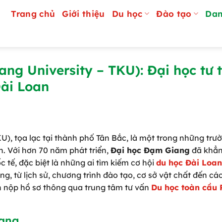
Trang chủ
Giới thiệu
Du học
Đào tạo
Dan
g University – TKU): Đại học tư 
Đài Loan
), tọa lạc tại thành phố Tân Bắc, là một trong những trư
n. Với hơn 70 năm phát triển,
Đại học Đạm Giang
đã khẳn
c tế, đặc biệt là những ai tìm kiếm cơ hội
du học Đài Loan
ng, từ lịch sử, chương trình đào tạo, cơ sở vật chất đến các 
h nộp hồ sơ thông qua trung tâm tư vấn
Du học toàn cầu 
iang