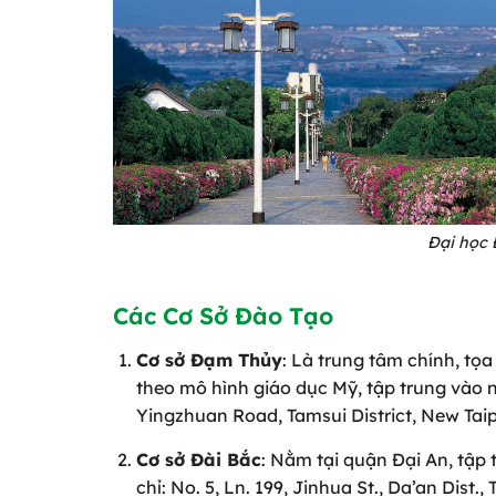
Đại học 
Các Cơ Sở Đào Tạo
Cơ sở Đạm Thủy
: Là trung tâm chính, tọ
theo mô hình giáo dục Mỹ, tập trung vào n
Yingzhuan Road, Tamsui District, New Taipe
Cơ sở Đài Bắc
: Nằm tại quận Đại An, tập 
chỉ: No. 5, Ln. 199, Jinhua St., Da’an Dist., 