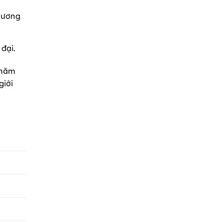
chương
 đại.
 năm
giới