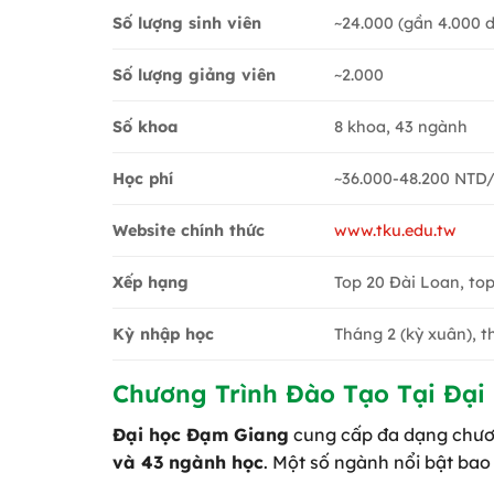
Số lượng sinh viên
~24.000 (gần 4.000 d
~2.000
Số lượng giảng viên
Số khoa
8 khoa, 43 ngành
Học phí
~36.000-48.200 NTD/
Website chính thức
www.tku.edu.tw
Xếp hạng
Top 20 Đài Loan, top
Kỳ nhập học
Tháng 2 (kỳ xuân), t
Chương Trình Đào Tạo Tại Đại
Đại học Đạm Giang
cung cấp đa dạng chương 
và 43 ngành học
. Một số ngành nổi bật bao