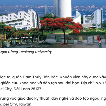
Đạm Giang Tamkang University
a lạc tại quận Đạm Thủy, Tân Bắc. Khuôn viên này được xâ
ghiên cứu khoa học và đào tạo sau đại học. Địa chỉ: No. 15
i City, Đài Loan 25137.
trung vào giáo dục kỹ thuật, dạy nghề và đào tạo ngoại ng
Taipei City, Taiwan.