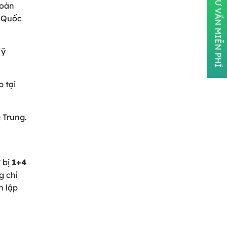
ĐĂNG KÝ TƯ VẤN MIỄN PHÍ
toàn
h Quốc
Kỹ
p tại
 Trung.
 bị
1+4
g chỉ
h lập