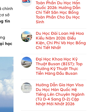
Toàn Phần Du Học Hàn
Quốc 2026: Hướng Dẫn
 chính
Chi Tiết Săn Học Bổng
cơ sở
Toàn Phần Cho Du Học
g tin
Sinh
Du Học Đài Loan Hệ Hoa
ảng
Kiều Năm 2026: Điều
Kiện, Chi Phí Và Học Bổng
ại học
Chi Tiết Nhất
Đại Học Khoa Học Kỹ
Thuật Busan (BIST): Top
Trường Kỹ Thuật Thực
Tiễn Hàng Đầu Busan
Hướng Dẫn Gia Hạn Visa
Du Học Hàn Quốc Hệ
Tiếng Lên Chuyên Ngành
(Từ D-4 Sang D-2) Cập
Nhật Mới Nhất 2026