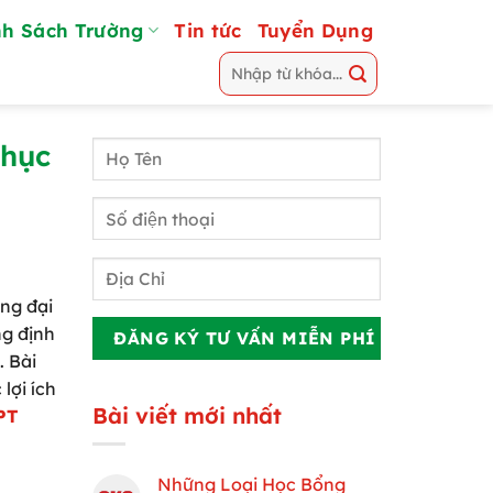
h Sách Trường
Tin tức
Tuyển Dụng
thục
ờng đại
g định
. Bài
lợi ích
Bài viết mới nhất
PT
Những Loại Học Bổng