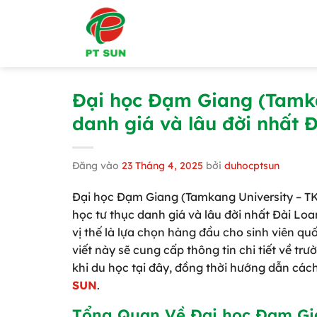
Bỏ
qua
nội
dung
Đại học Đạm Giang (Tamkan
danh giá và lâu đời nhất 
Đăng vào
23 Tháng 4, 2025
bởi
duhocptsun
Đại học Đạm Giang (Tamkang University – TKU
học tư thục danh giá và lâu đời nhất Đài Loa
vị thế là lựa chọn hàng đầu cho sinh viên quố
viết này sẽ cung cấp thông tin chi tiết về trườ
khi du học tại đây, đồng thời hướng dẫn các
SUN
.
Tổng Quan Về Đại học Đạm G