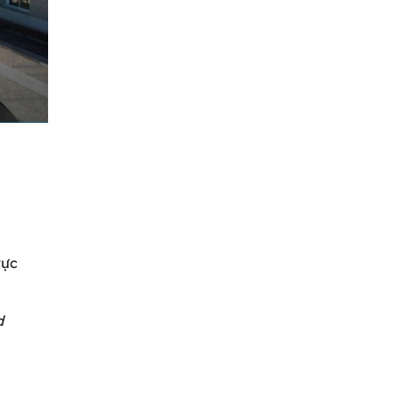
vực
d