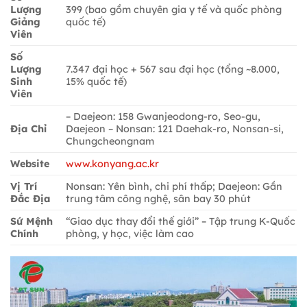
Lượng
399 (bao gồm chuyên gia y tế và quốc phòng
Giảng
quốc tế)
Viên
Số
Lượng
7.347 đại học + 567 sau đại học (tổng ~8.000,
Sinh
15% quốc tế)
Viên
– Daejeon: 158 Gwanjeodong-ro, Seo-gu,
Địa Chỉ
Daejeon – Nonsan: 121 Daehak-ro, Nonsan-si,
Chungcheongnam
Website
www.konyang.ac.kr
Vị Trí
Nonsan: Yên bình, chi phí thấp; Daejeon: Gần
Đắc Địa
trung tâm công nghệ, sân bay 30 phút
Sứ Mệnh
“Giao dục thay đổi thế giới” – Tập trung K-Quốc
Chính
phòng, y học, việc làm cao