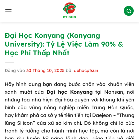
Bỏ
qua
nội
dung
Đại Học Konyang (Konyang
University): Tỷ Lệ Việc Làm 90% &
Học Phí Thấp Nhất
Đăng vào
30 Tháng 10, 2025
bởi
duhocptsun
Hãy hình dung bạn đang bước chân vào khuôn viên
xanh mướt của
Đại học Konyang
tại Nonsan, nơi
những tòa nhà hiện đại hòa quyện với không khí yên
bình của vùng nông nghiệp miền Trung Hàn Quốc,
hay khám phá cơ sở y tế tiên tiến tại Daejeon – “Thung
lũng Silicon” của xứ sở kim chi. Đó không chỉ là bức
tranh lý tưởng cho hành trình học tập, mà còn là nơi
bạn rèn luyện kỹ năng lãnh đạo, giao tiếp và giải