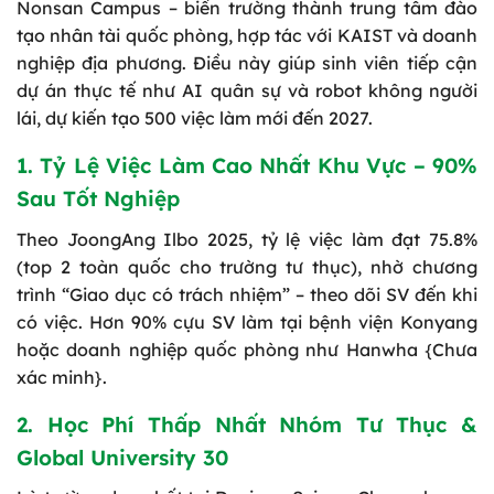
Nonsan Campus – biến trường thành trung tâm đào
tạo nhân tài quốc phòng, hợp tác với KAIST và doanh
nghiệp địa phương. Điều này giúp sinh viên tiếp cận
dự án thực tế như AI quân sự và robot không người
lái, dự kiến tạo 500 việc làm mới đến 2027.
1. Tỷ Lệ Việc Làm Cao Nhất Khu Vực – 90%
Sau Tốt Nghiệp
Theo JoongAng Ilbo 2025, tỷ lệ việc làm đạt 75.8%
(top 2 toàn quốc cho trường tư thục), nhờ chương
trình “Giao dục có trách nhiệm” – theo dõi SV đến khi
có việc. Hơn 90% cựu SV làm tại bệnh viện Konyang
hoặc doanh nghiệp quốc phòng như Hanwha {Chưa
xác minh}.
2. Học Phí Thấp Nhất Nhóm Tư Thục &
Global University 30