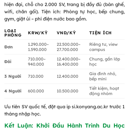
hiện đại, chỗ cho 2.000 SV, trang bị đầy đủ (bàn ghế,
wifi, chăn gối). Tiện ích: Phòng tự học, bếp chung,
gym, giặt ủi – phí điện nước bao gồm.
LOẠI
KRW/KỲ
VND/KỲ
TIỆN ÍCH
PHÒNG
1.290.000–
22.500.000–
Riêng tư, view
Đơn
1.590.000
27.700.000
campus
710.000–
12.400.000–
Chung, gần lớp
Đôi
940.000
16.400.000
học
Gia đình nhỏ,
3 Người
710.000
12.400.000
bếp mini
Tiết kiệm, hoạt
4 Người
600.000
10.500.000
động nhóm
Ưu tiên SV quốc tế, đặt qua ip si.konyang.ac.kr trước 1
tháng nhập học.
Kết Luận: Khởi Đầu Hành Trình Du Học