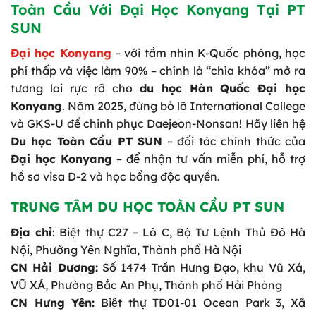
Toàn Cầu Với Đại Học Konyang Tại PT
SUN
Đại học Konyang
– với tầm nhìn K-Quốc phòng, học
phí thấp và việc làm 90% – chính là “chìa khóa” mở ra
tương lai rực rỡ cho
du học Hàn Quốc Đại học
Konyang
. Năm 2025, đừng bỏ lỡ International College
và GKS-U để chinh phục Daejeon-Nonsan! Hãy liên hệ
Du học Toàn Cầu PT SUN
– đối tác chính thức của
Đại học Konyang
– để nhận tư vấn miễn phí, hỗ trợ
hồ sơ visa D-2 và học bổng độc quyền.
TRUNG TÂM DU HỌC TOÀN CẦU PT SUN
Địa chỉ
: Biệt thự C27 – Lô C, Bộ Tư Lệnh Thủ Đô Hà
Nội, Phường Yên Nghĩa, Thành phố Hà Nội
CN Hải Dương:
Số 1474 Trần Hưng Đạo, khu Vũ Xá,
VŨ XÁ, Phường Bắc An Phụ, Thành phố Hải Phòng
CN Hưng Yên:
Biệt thự TĐ01-01 Ocean Park 3, Xã