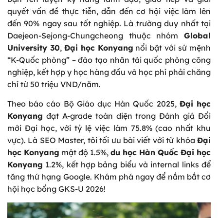
quyết vấn đề thực tiễn, dẫn đến cơ hội việc làm lên
đến 90% ngay sau tốt nghiệp. Là trường duy nhất tại
Daejeon-Sejong-Chungcheong thuộc nhóm
Global
University 30
,
Đại học Konyang
nổi bật với sứ mệnh
“K-Quốc phòng” – đào tạo nhân tài quốc phòng công
nghiệp, kết hợp y học hàng đầu và học phí phải chăng
chỉ từ 50 triệu VND/năm.
Theo báo cáo Bộ Giáo dục Hàn Quốc 2025,
Đại học
Konyang
đạt A-grade toàn diện trong Đánh giá Đổi
mới Đại học, với tỷ lệ việc làm 75.8% (cao nhất khu
vực). Là SEO Master, tôi tối ưu bài viết với từ khóa
Đại
học Konyang
mật độ 1.5%,
du học Hàn Quốc Đại học
Konyang
1.2%, kết hợp bảng biểu và internal links để
tăng thứ hạng Google. Khám phá ngay để nắm bắt cơ
hội học bổng GKS-U 2026!