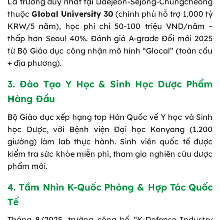
Là trường duy nhất tại Daejeon-Sejong-Chungcheong
thuộc
Global University 30
(chính phủ hỗ trợ 1.000 tỷ
KRW/5 năm), học phí chỉ 50-100 triệu VND/năm –
thấp hơn Seoul 40%. Đánh giá A-grade Đổi mới 2025
từ Bộ Giáo dục công nhận mô hình “Glocal” (toàn cầu
+ địa phương).
3. Đào Tạo Y Học & Sinh Học Dược Phẩm
Hàng Đầu
Bộ Giáo dục xếp hạng top Hàn Quốc về Y học và Sinh
học Dược, với Bệnh viện Đại học Konyang (1.200
giường) làm lab thực hành. Sinh viên quốc tế được
kiểm tra sức khỏe miễn phí, tham gia nghiên cứu dược
phẩm mới.
4. Tầm Nhìn K-Quốc Phòng & Hợp Tác Quốc
Tế
Tháng 8/2025, trường công bố “K-Defense Industry