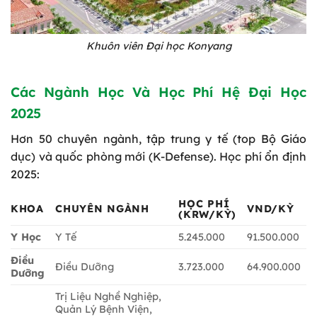
Khuôn viên Đại học Konyang
Các Ngành Học Và Học Phí Hệ Đại Học
2025
Hơn 50 chuyên ngành, tập trung y tế (top Bộ Giáo
dục) và quốc phòng mới (K-Defense). Học phí ổn định
2025:
HỌC PHÍ
KHOA
CHUYÊN NGÀNH
VND/KỲ
(KRW/KỲ)
Y Học
Y Tế
5.245.000
91.500.000
Điều
Điều Dưỡng
3.723.000
64.900.000
Dưỡng
Trị Liệu Nghề Nghiệp,
Quản Lý Bệnh Viện,