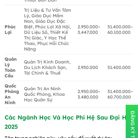
Thuật Bán Dẫn
Trị Liệu & Tư Vấn Tâm
Lý, Giáo Dục Mầm
Non, Giáo Dục Đặc
Phúc
Biệt, Phúc Lợi Xã Hội,
2.950.000–
51.400.000–
Lợi
Dữ Liệu Số, Thiết Kế
3.447.000
60.100.000
Thị Giác, Y Học Thể
Thao, Phục Hồi Chức
Năng
Quản
Quản Trị Kinh Doanh,
Lý
Du Lịch Khách Sạn,
2.950.000
51.400.000
Toàn
Tài Chính & Thuế
Cầu
Quốc
Quản Trị An Ninh
Phòng
2.950.000–
51.400.000–
Quốc Phòng, Khoa
An
3.480.000
60.700.000
Học Quân Sự
Ninh
Các Ngành Học Và Học Phí Hệ Sau Đại Học
2025
Tập trung nghiên cứu, yêu cầu đề xuất dự án: