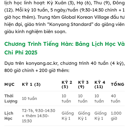
lịch học linh hoạt: Kỳ Xuân (3), Hạ (6), Thu (9), Đông
(12). Mỗi kỳ 10 tuần, 5 ngày/tuần (9:30-14:30 chính + 1
giờ học thêm). Trung tâm Global Korean Village đầu tư
hiện đại, giáo trình “Konyang Standard” do giảng viên
giàu kinh nghiệm biên soạn.
Chương Trình Tiếng Hàn: Bảng Lịch Học Và
Chi Phí 2025
Dựa trên konyang.ac.kr, chương trình 40 tuần (4 kỳ),
800 giờ chính + 200 giờ thêm:
KỲ 2
KỲ 3
KỲ 4
MỤC
KỲ 1 (3)
TỔNG
(5)
(9)
(11)
Thời
10
10
10
40
10 tuần
Lượng
tuần
tuần
tuần
tuần
T2-T6, 9:30-14:30
Lịch
Giống
Giống
Giống
1.000
+ thêm 14:30-
Học
Kỳ 1
Kỳ 1
Kỳ 1
giờ
15:30