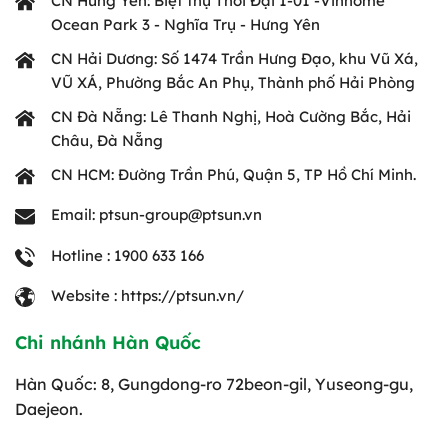
CN Hưng Yên: Biệt thự Thời Đại 1-01 -Vinhome
Ocean Park 3 - Nghĩa Trụ - Hưng Yên
CN Hải Dương: Số 1474 Trần Hưng Đạo, khu Vũ Xá,
VŨ XÁ, Phường Bắc An Phụ, Thành phố Hải Phòng
CN Đà Nẵng: Lê Thanh Nghị, Hoà Cường Bắc, Hải
Châu, Đà Nẵng
CN HCM: Đường Trần Phú, Quận 5, TP Hồ Chí Minh.
Email: ptsun-group@ptsun.vn
Hotline : 1900 633 166
Website : https://ptsun.vn/
Chi nhánh Hàn Quốc
Hàn Quốc: 8, Gungdong-ro 72beon-gil, Yuseong-gu,
Daejeon.