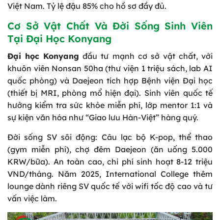
Việt Nam. Tỷ lệ đậu 85% cho hồ sơ đầy đủ.
Cơ Sở Vật Chất Và Đời Sống Sinh Viên
Tại Đại Học Konyang
Đại học Konyang
đầu tư mạnh cơ sở vật chất, với
khuôn viên Nonsan 50ha (thư viện 1 triệu sách, lab AI
quốc phòng) và Daejeon tích hợp Bệnh viện Đại học
(thiết bị MRI, phòng mổ hiện đại). Sinh viên quốc tế
hưởng kiểm tra sức khỏe miễn phí, lớp mentor 1:1 và
sự kiện văn hóa như “Giao lưu Hàn-Việt” hàng quý.
Đời sống SV sôi động: Câu lạc bộ K-pop, thể thao
(gym miễn phí), chợ đêm Daejeon (ăn uống 5.000
KRW/bữa). An toàn cao, chi phí sinh hoạt 8-12 triệu
VND/tháng. Năm 2025, International College thêm
lounge dành riêng SV quốc tế với wifi tốc độ cao và tư
vấn việc làm.