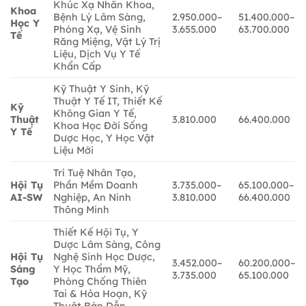
Khúc Xạ Nhãn Khoa,
Khoa
Bệnh Lý Lâm Sàng,
2.950.000–
51.400.000–
Học Y
Phóng Xạ, Vệ Sinh
3.655.000
63.700.000
Tế
Răng Miệng, Vật Lý Trị
Liệu, Dịch Vụ Y Tế
Khẩn Cấp
Kỹ Thuật Y Sinh, Kỹ
Thuật Y Tế IT, Thiết Kế
Kỹ
Không Gian Y Tế,
Thuật
3.810.000
66.400.000
Khoa Học Đời Sống
Y Tế
Dược Học, Y Học Vật
Liệu Mới
Trí Tuệ Nhân Tạo,
Hội Tụ
Phần Mềm Doanh
3.735.000–
65.100.000–
AI-SW
Nghiệp, An Ninh
3.810.000
66.400.000
Thông Minh
Thiết Kế Hội Tụ, Y
Dược Lâm Sàng, Công
Hội Tụ
Nghệ Sinh Học Dược,
3.452.000–
60.200.000–
Sáng
Y Học Thẩm Mỹ,
3.735.000
65.100.000
Tạo
Phòng Chống Thiên
Tai & Hỏa Hoạn, Kỹ