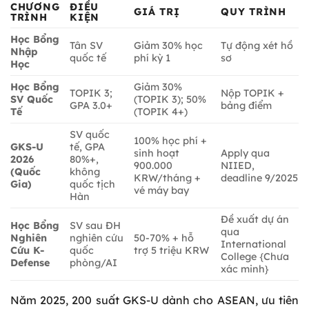
CHƯƠNG
ĐIỀU
GIÁ TRỊ
QUY TRÌNH
TRÌNH
KIỆN
Học Bổng
Tân SV
Giảm 30% học
Tự động xét hồ
Nhập
quốc tế
phí kỳ 1
sơ
Học
Học Bổng
Giảm 30%
TOPIK 3;
Nộp TOPIK +
SV Quốc
(TOPIK 3); 50%
GPA 3.0+
bảng điểm
Tế
(TOPIK 4+)
SV quốc
100% học phí +
GKS-U
tế, GPA
sinh hoạt
Apply qua
2026
80%+,
900.000
NIIED,
(Quốc
không
KRW/tháng +
deadline 9/2025
Gia)
quốc tịch
vé máy bay
Hàn
Đề xuất dự án
Học Bổng
SV sau ĐH
qua
Nghiên
nghiên cứu
50-70% + hỗ
International
Cứu K-
quốc
trợ 5 triệu KRW
College {Chưa
Defense
phòng/AI
xác minh}
Năm 2025, 200 suất GKS-U dành cho ASEAN, ưu tiên