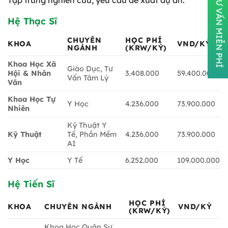
ĐĂNG KÝ TƯ VẤN MIỄN PHÍ
Hệ Thạc Sĩ
CHUYÊN
HỌC PHÍ
KHOA
VND/KỲ
NGÀNH
(KRW/KỲ)
Khoa Học Xã
Giáo Dục, Tư
Hội & Nhân
3.408.000
59.400.000
Vấn Tâm Lý
Văn
Khoa Học Tự
Y Học
4.236.000
73.900.000
Nhiên
Kỹ Thuật Y
Kỹ Thuật
Tế, Phần Mềm
4.236.000
73.900.000
AI
Y Học
Y Tế
6.252.000
109.000.000
Hệ Tiến Sĩ
HỌC PHÍ
KHOA
CHUYÊN NGÀNH
VND/KỲ
(KRW/KỲ)
Khoa Học Quân Sự,