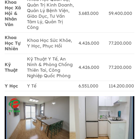
Khoa
Quản Trị Kinh Doanh,
Học Xã
Quản Lý Bệnh Viện,
Hội &
3.683.000
59.400.000
Giáo Dục, Tư Vấn
Nhân
Tâm Lý, Quản Trị
Văn
Công
Khoa
Khoa Học Sức Khỏe,
Học Tự
4.426.000
77.200.000
Y Học, Phục Hồi
Nhiên
Kỹ Thuật Y Tế, An
Kỹ
Ninh & Phòng Chống
4.426.000
77.200.000
Thuật
Thiên Tai, Công
Nghiệp Quốc Phòng
Y Học
Y Tế
6.551.000
114.200.000