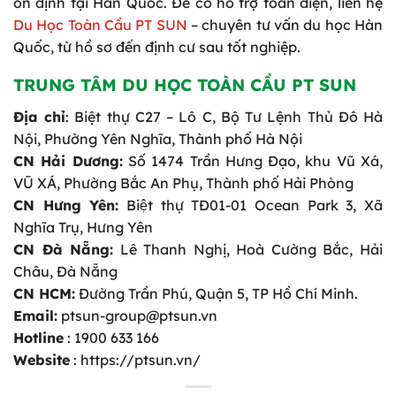
ổn định tại Hàn Quốc. Để có hỗ trợ toàn diện, liên hệ
Du Học Toàn Cầu PT SUN
– chuyên tư vấn du học Hàn
Quốc, từ hồ sơ đến định cư sau tốt nghiệp.
TRUNG TÂM DU HỌC TOÀN CẦU PT SUN
Địa chỉ
: Biệt thự C27 – Lô C, Bộ Tư Lệnh Thủ Đô Hà
Nội, Phường Yên Nghĩa, Thành phố Hà Nội
CN Hải Dương:
Số 1474 Trần Hưng Đạo, khu Vũ Xá,
VŨ XÁ, Phường Bắc An Phụ, Thành phố Hải Phòng
CN Hưng Yên:
Biệt thự TĐ01-01 Ocean Park 3, Xã
Nghĩa Trụ, Hưng Yên
CN Đà Nẵng:
Lê Thanh Nghị, Hoà Cường Bắc, Hải
Châu, Đà Nẵng
CN HCM:
Đường Trần Phú, Quận 5, TP Hồ Chí Minh.
Email:
ptsun-group@ptsun.vn
Hotline
: 1900 633 166
Website
: https://ptsun.vn/