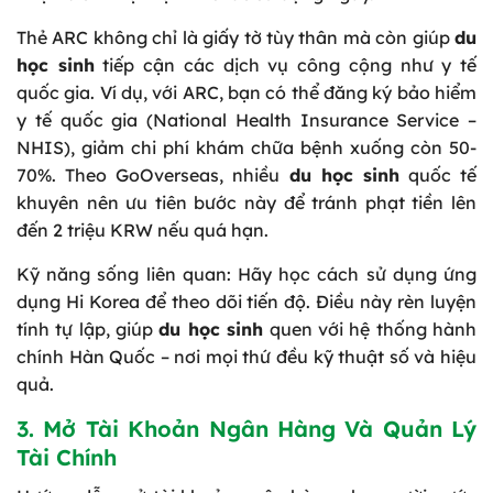
Thẻ ARC không chỉ là giấy tờ tùy thân mà còn giúp
du
học sinh
tiếp cận các dịch vụ công cộng như y tế
quốc gia. Ví dụ, với ARC, bạn có thể đăng ký bảo hiểm
y tế quốc gia (National Health Insurance Service –
NHIS), giảm chi phí khám chữa bệnh xuống còn 50-
70%. Theo GoOverseas, nhiều
du học sinh
quốc tế
khuyên nên ưu tiên bước này để tránh phạt tiền lên
đến 2 triệu KRW nếu quá hạn.
Kỹ năng sống liên quan: Hãy học cách sử dụng ứng
dụng Hi Korea để theo dõi tiến độ. Điều này rèn luyện
tính tự lập, giúp
du học sinh
quen với hệ thống hành
chính Hàn Quốc – nơi mọi thứ đều kỹ thuật số và hiệu
quả.
3. Mở Tài Khoản Ngân Hàng Và Quản Lý
Tài Chính