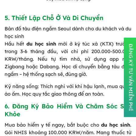
5. Thiết Lập Chỗ Ở Và Di Chuyển
Bản đồ tàu điện ngầm Seoul dành cho du khách và du
học sinh
Hầu hết
du học sinh
mới ở ký túc xá (KTX) trường
ĐĂNG KÝ TƯ VẤN MIỄN PHÍ
trong 3-6 tháng đầu, với chi phí 200.000-500.000
KRW/tháng. Nếu tự tìm nhà, sử dụng app như
Zigbang hoặc Dabang. Học di chuyển bằng tàu điện
ngầm – hệ thống sạch sẽ, đúng giờ.
Kỹ năng sống: Thích nghi với khí hậu lạnh, mua quần
áo ấm. Học quy tắc giao thông để an toàn.
6. Đăng Ký Bảo Hiểm Và Chăm Sóc Sức
Khỏe
Mua bảo hiểm y tế ngay, bắt buộc cho
du học sinh
.
Gói NHIS khoảng 100.000 KRW/năm. Mang thuốc từ