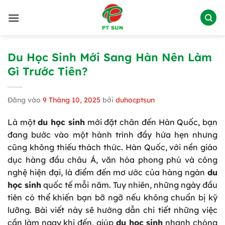
Bỏ
qua
nội
dung
Du Học Sinh Mới Sang Hàn Nên Làm
Gì Trước Tiên?
Đăng vào
9 Tháng 10, 2025
bởi
duhocptsun
Là một
du học sinh
mới đặt chân đến Hàn Quốc, bạn
đang bước vào một hành trình đầy hứa hẹn nhưng
cũng không thiếu thách thức. Hàn Quốc, với nền giáo
dục hàng đầu châu Á, văn hóa phong phú và công
nghệ hiện đại, là điểm đến mơ ước của hàng ngàn
du
học sinh
quốc tế mỗi năm. Tuy nhiên, những ngày đầu
tiên có thể khiến bạn bỡ ngỡ nếu không chuẩn bị kỹ
lưỡng. Bài viết này sẽ hướng dẫn chi tiết những việc
cần làm ngay khi đến, giúp
du học sinh
nhanh chóng