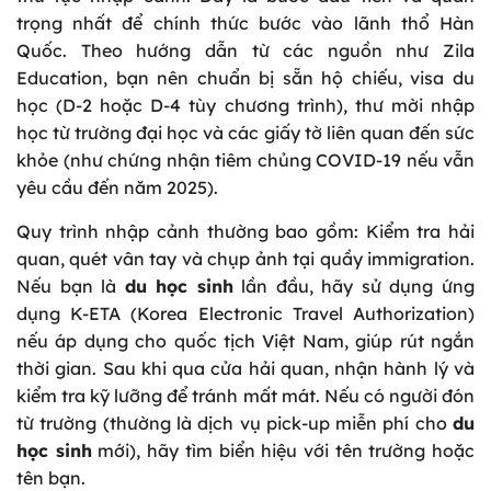
trọng nhất để chính thức bước vào lãnh thổ Hàn
Quốc. Theo hướng dẫn từ các nguồn như Zila
Education, bạn nên chuẩn bị sẵn hộ chiếu, visa du
học (D-2 hoặc D-4 tùy chương trình), thư mời nhập
học từ trường đại học và các giấy tờ liên quan đến sức
khỏe (như chứng nhận tiêm chủng COVID-19 nếu vẫn
yêu cầu đến năm 2025).
Quy trình nhập cảnh thường bao gồm: Kiểm tra hải
quan, quét vân tay và chụp ảnh tại quầy immigration.
Nếu bạn là
du học sinh
lần đầu, hãy sử dụng ứng
dụng K-ETA (Korea Electronic Travel Authorization)
nếu áp dụng cho quốc tịch Việt Nam, giúp rút ngắn
thời gian. Sau khi qua cửa hải quan, nhận hành lý và
kiểm tra kỹ lưỡng để tránh mất mát. Nếu có người đón
từ trường (thường là dịch vụ pick-up miễn phí cho
du
học sinh
mới), hãy tìm biển hiệu với tên trường hoặc
tên bạn.