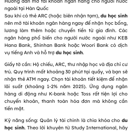
Hướng dẫn mở tài khoản ngân hàng cho người nước
ngoài tại Hàn Quốc
Sau khi có thẻ ARC (hoặc biên nhận tạm),
du học sinh
nên mở tài khoản ngân hàng ngay để nhận học bổng,
lương làm thêm hoặc chuyển tiền từ gia đình. Các
ngân hàng phổ biến cho người nước ngoài như KEB
Hana Bank, Shinhan Bank hoặc Woori Bank có dịch
vụ tiếng Anh và hỗ trợ
du học sinh
.
Giấy tờ cần: Hộ chiếu, ARC, thư nhập học và địa chỉ cư
trú. Quy trình mất khoảng 30 phút tại quầy, và bạn sẽ
nhận thẻ ATM ngay. Chọn tài khoản tiết kiệm để nhận
lãi suất (khoảng 1-2% năm 2025). Ứng dụng ngân
hàng di động như K-bank hoặc Toss rất tiện lợi cho
chuyển khoản, thanh toán hóa đơn mà không cần
tiền mặt.
Kỹ năng sống: Quản lý tài chính là chìa khóa cho
du
học sinh
. Theo lời khuyên từ Study International, hãy