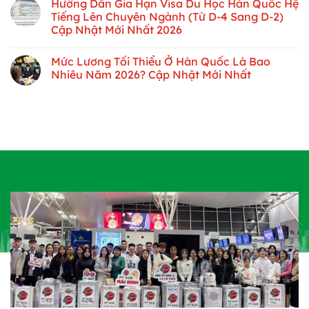
Hướng Dẫn Gia Hạn Visa Du Học Hàn Quốc Hệ
Tiếng Lên Chuyên Ngành (Từ D-4 Sang D-2)
Cập Nhật Mới Nhất 2026
Mức Lương Tối Thiểu Ở Hàn Quốc Là Bao
Nhiêu Năm 2026? Cập Nhật Mới Nhất