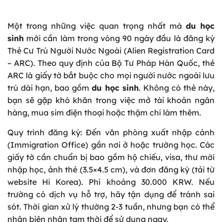
Một trong những việc quan trọng nhất mà
du học
sinh
mới cần làm trong vòng 90 ngày đầu là đăng ký
Thẻ Cư Trú Người Nước Ngoài (Alien Registration Card
– ARC). Theo quy định của Bộ Tư Pháp Hàn Quốc, thẻ
ARC là giấy tờ bắt buộc cho mọi người nước ngoài lưu
trú dài hạn, bao gồm
du học sinh
. Không có thẻ này,
bạn sẽ gặp khó khăn trong việc mở tài khoản ngân
hàng, mua sim điện thoại hoặc thậm chí làm thêm.
Quy trình đăng ký: Đến văn phòng xuất nhập cảnh
(Immigration Office) gần nơi ở hoặc trường học. Các
giấy tờ cần chuẩn bị bao gồm hộ chiếu, visa, thư mời
nhập học, ảnh thẻ (3.5×4.5 cm), và đơn đăng ký (tải từ
website Hi Korea). Phí khoảng 30.000 KRW. Nếu
trường có dịch vụ hỗ trợ, hãy tận dụng để tránh sai
sót. Thời gian xử lý thường 2-3 tuần, nhưng bạn có thể
nhận biên nhận tạm thời để sử dụng ngay.