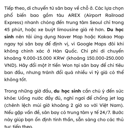
Tiếp theo, di chuyển từ sân bay về chỗ ở. Các lựa chọn
phổ biến bao gồm tàu AREX (Airport Railroad
Express) nhanh chóng đến trung tâm Seoul chỉ trong
45 phút, hoặc xe buýt limousine giá rẻ hơn.
Du học
sinh
nên tải ứng dụng Naver Map hoặc Kakao Map
ngay tại sân bay để định vị, vì Google Maps đôi khi
không chính xác ở Hàn Quốc. Chi phí di chuyển
khoảng 9.000-15.000 KRW (khoảng 150.000-250.000
VND). Hãy đổi một ít tiền Won tại sân bay để chi tiêu
ban đầu, nhưng tránh đổi quá nhiều vì tỷ giá có thể
không tốt.
Trong những giờ đầu,
du học sinh
cần chú ý đến sức
khỏe: Uống nước đầy đủ, nghỉ ngơi để chống jet lag
(chênh lệch múi giờ khoảng 2 giờ so với Việt Nam).
Nếu gặp vấn đề, sân bay có trung tâm y tế 24/7. Bước
này giúp bạn ổn định tinh thần, sẵn sàng cho các thủ
tục tiếp theo.