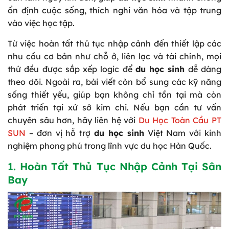
ổn định cuộc sống, thích nghi văn hóa và tập trung
vào việc học tập.
Từ việc hoàn tất thủ tục nhập cảnh đến thiết lập các
nhu cầu cơ bản như chỗ ở, liên lạc và tài chính, mọi
thứ đều được sắp xếp logic để
du học sinh
dễ dàng
theo dõi. Ngoài ra, bài viết còn bổ sung các kỹ năng
sống thiết yếu, giúp bạn không chỉ tồn tại mà còn
phát triển tại xứ sở kim chi. Nếu bạn cần tư vấn
chuyên sâu hơn, hãy liên hệ với
Du Học Toàn Cầu PT
SUN
– đơn vị hỗ trợ
du học sinh
Việt Nam với kinh
nghiệm phong phú trong lĩnh vực du học Hàn Quốc.
1. Hoàn Tất Thủ Tục Nhập Cảnh Tại Sân
Bay