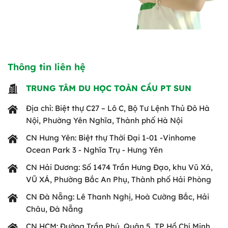
Thông tin liên hệ
TRUNG TÂM DU HỌC TOÀN CẦU PT SUN
Địa chỉ: Biệt thự C27 – Lô C, Bộ Tư Lệnh Thủ Đô Hà
Nội, Phường Yên Nghĩa, Thành phố Hà Nội
CN Hưng Yên: Biệt thự Thời Đại 1-01 -Vinhome
Ocean Park 3 - Nghĩa Trụ - Hưng Yên
CN Hải Dương: Số 1474 Trần Hưng Đạo, khu Vũ Xá,
VŨ XÁ, Phường Bắc An Phụ, Thành phố Hải Phòng
CN Đà Nẵng: Lê Thanh Nghị, Hoà Cường Bắc, Hải
Châu, Đà Nẵng
CN HCM: Đường Trần Phú, Quận 5, TP Hồ Chí Minh.