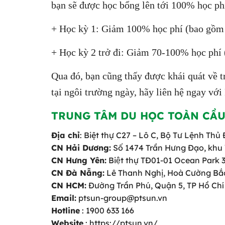
bạn sẽ được học bổng lên tới 100% học ph
+ Học kỳ 1: Giảm 100% học phí (bao gồm 
+ Học kỳ 2 trở đi: Giảm 70-100% học phí 
Qua đó, bạn cũng thấy được khái quát về 
tại ngôi trường ngày, hãy liên hệ ngay vớ
TRUNG TÂM DU HỌC TOÀN CẦU
Địa chỉ
: Biệt thự C27 – Lô C, Bộ Tư Lệnh Th
CN Hải Dương:
Số 1474 Trần Hưng Đạo, khu
CN Hưng Yên:
Biệt thự TĐ01-01 Ocean Park 
CN Đà Nẵng:
Lê Thanh Nghị, Hoà Cường Bắc
CN HCM:
Đường Trần Phú, Quận 5, TP Hồ Chí
Email:
ptsun-group@ptsun.vn
Hotline
: 1900 633 166
Website
: https://ptsun.vn/