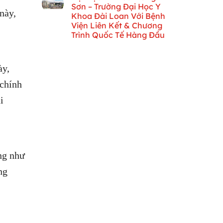
Sơn – Trường Đại Học Y
này,
Khoa Đài Loan Với Bệnh
Viện Liên Kết & Chương
Trình Quốc Tế Hàng Đầu
ày,
 chính
i
ũng như
ng