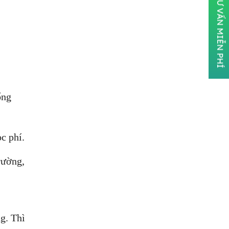
ĐĂNG KÝ TƯ VẤN MIỄN PHÍ
ổng
c phí.
rường,
g. Thì