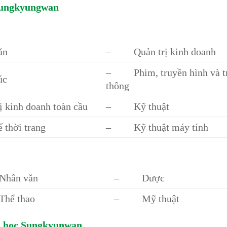
 Sungkyungwan
ăn
– Quản trị kinh doanh
– Phim, truyền hình và t
úc
thông
inh doanh toàn cầu
– Kỹ thuật
thời trang
– Kỹ thuật máy tính
ân văn
– Dược
ể thao
– Mỹ thuật
ại học Sungkyunwan