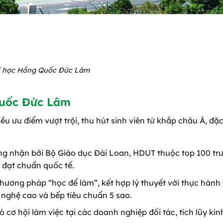
i học Hồng Quốc Đức Lâm
Quốc Đức Lâm
ều ưu điểm vượt trội, thu hút sinh viên từ khắp châu Á, đặc 
ng nhận bởi Bộ Giáo dục Đài Loan, HDUT thuộc top 100 tr
o đạt chuẩn quốc tế.
hương pháp “học để làm”, kết hợp lý thuyết với thực hành 
 nghệ cao và bếp tiêu chuẩn 5 sao.
có cơ hội làm việc tại các doanh nghiệp đối tác, tích lũy kin