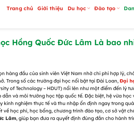
Trang chủ
Giới thiệu
Du học
Đào tạo
Dan
học Hồng Quốc Đức Lâm Là bao nh
n hàng đầu của sinh viên Việt Nam nhờ chi phí hợp lý, ch
ở. Trong số các trường đại học nổi bật tại Đài Loan,
Đại h
ity of Technology – HDUT) nổi lên như một điểm đến lý tư
p dẫn và môi trường học tập quốc tế. Đặc biệt, hệ vừa học
ũy kinh nghiệm thực tế và thu nhập ổn định ngay trong quá
iết về học phí, học bổng, chương trình đào tạo, cơ sở vật ch
ức Lâm
, giúp bạn đưa ra quyết định đúng đắn cho hành tr