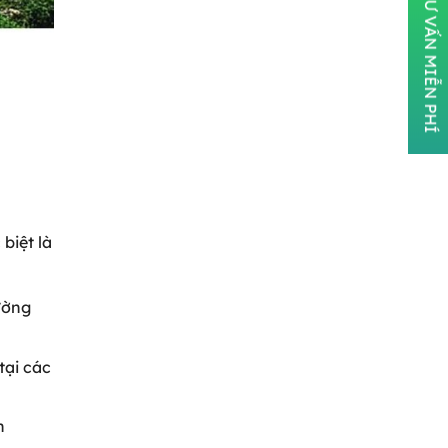
ĐĂNG KÝ TƯ VẤN MIỄN PHÍ
biệt là
ường
tại các
h