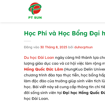
Bỏ
qua
nội
dung
Học Phí và Học Bổng Đại 
Đăng vào
30 Tháng 8, 2025
bởi
duhocptsun
Du học Đài Loan
ngày càng trở thành lựa chọ
lượng giáo dục cao và cơ hội việc làm rộng m
Hồng Quốc Đức Lâm
(HungKuo Delin Univers
chương trình đào tạo thực tiễn, học bổng hấ
làm độc đáo của trường giúp sinh viên tích l
học. Bài viết này sẽ cung cấp thông tin chi t
đời sống sinh viên tại
Đại học Hồng Quốc Đ
học Đài Loan.