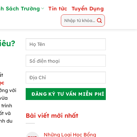
h Sách Trường
Tin tức
Tuyển Dụng
iêu?
ất
ọc
ởng với
 vừa
 trình
ất và
Bài viết mới nhất
ình du
Những Loại Học Bổng