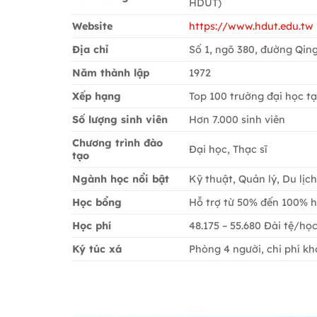
HDUT)
Website
https://www.hdut.edu.tw
Địa chỉ
Số 1, ngõ 380, đường Qin
Năm thành lập
1972
Xếp hạng
Top 100 trường đại học tạ
Số lượng sinh viên
Hơn 7.000 sinh viên
Chương trình đào
Đại học, Thạc sĩ
tạo
Ngành học nổi bật
Kỹ thuật, Quản lý, Du lịc
Học bổng
Hỗ trợ từ 50% đến 100% h
Học phí
48.175 – 55.680 Đài tệ/họ
Ký túc xá
Phòng 4 người, chi phí kh