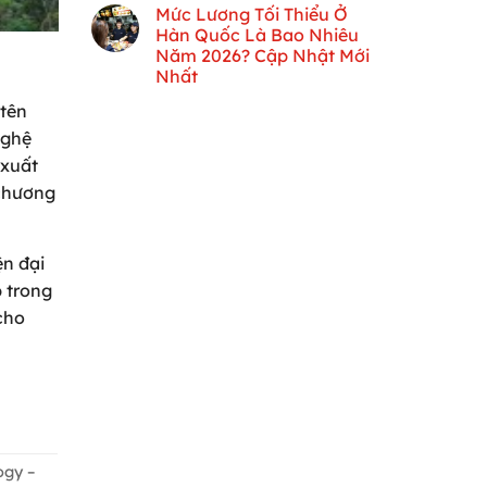
Mức Lương Tối Thiểu Ở
Hàn Quốc Là Bao Nhiêu
Năm 2026? Cập Nhật Mới
Nhất
 tên
nghệ
 xuất
 chương
ện đại
 trong
cho
ogy –