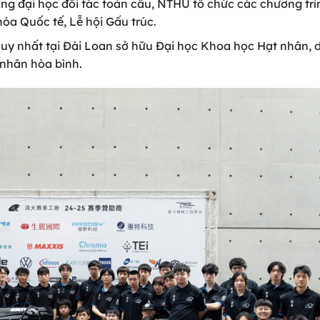
ờng đại học đối tác toàn cầu, NTHU tổ chức các chương trì
óa Quốc tế, Lễ hội Gấu trúc.
duy nhất tại Đài Loan sở hữu Đại học Khoa học Hạt nhân, 
nhân hòa bình.