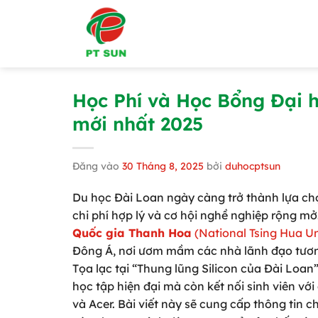
Bỏ
qua
nội
dung
Học Phí và Học Bổng Đại h
mới nhất 2025
Đăng vào
30 Tháng 8, 2025
bởi
duhocptsun
Du học Đài Loan ngày càng trở thành lựa chọ
chi phí hợp lý và cơ hội nghề nghiệp rộng mở
Quốc gia Thanh Hoa
(National Tsing Hua Un
Đông Á, nơi ươm mầm các nhà lãnh đạo tương 
Tọa lạc tại “Thung lũng Silicon của Đài Loa
học tập hiện đại mà còn kết nối sinh viên v
và Acer. Bài viết này sẽ cung cấp thông tin ch