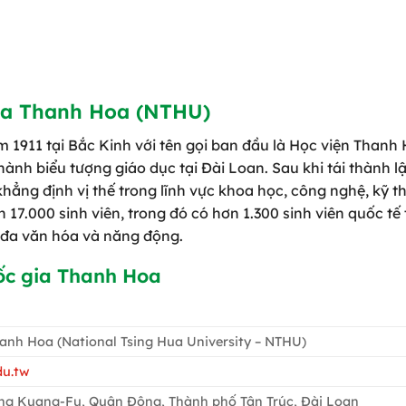
ia Thanh Hoa (NTHU)
m 1911 tại Bắc Kinh với tên gọi ban đầu là Học viện Thanh 
thành biểu tượng giáo dục tại Đài Loan. Sau khi tái thành lậ
ng định vị thế trong lĩnh vực khoa học, công nghệ, kỹ th
 17.000 sinh viên, trong đó có hơn 1.300 sinh viên quốc tế
 đa văn hóa và năng động.
ốc gia Thanh Hoa
anh Hoa (National Tsing Hua University – NTHU)
du.tw
ờng Kuang-Fu, Quận Đông, Thành phố Tân Trúc, Đài Loan