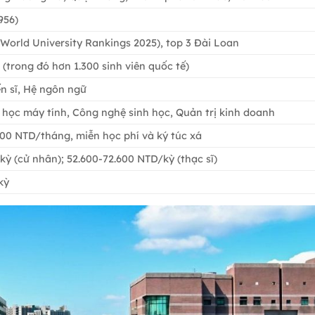
956)
 World University Rankings 2025), top 3 Đài Loan
 (trong đó hơn 1.300 sinh viên quốc tế)
ến sĩ, Hệ ngôn ngữ
 học máy tính, Công nghệ sinh học, Quản trị kinh doanh
000 NTD/tháng, miễn học phí và ký túc xá
ỳ (cử nhân); 52.600-72.600 NTD/kỳ (thạc sĩ)
kỳ