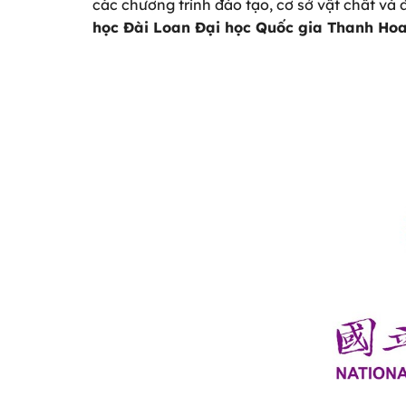
các chương trình đào tạo, cơ sở vật chất và 
học Đài Loan Đại học Quốc gia Thanh Ho