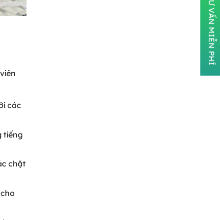
ĐĂNG KÝ TƯ VẤN MIỄN PHÍ
 viên
ới các
 tiếng
ác chặt
 cho