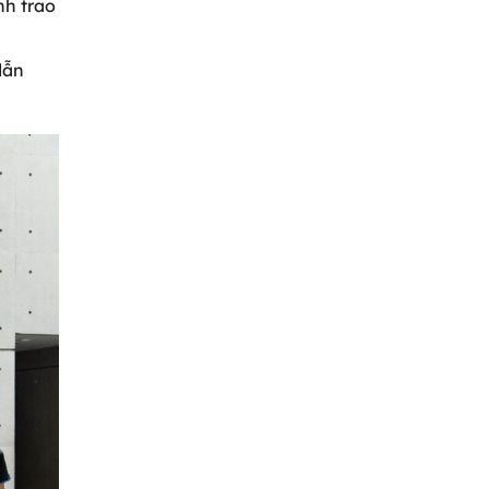
nh trao
dẫn