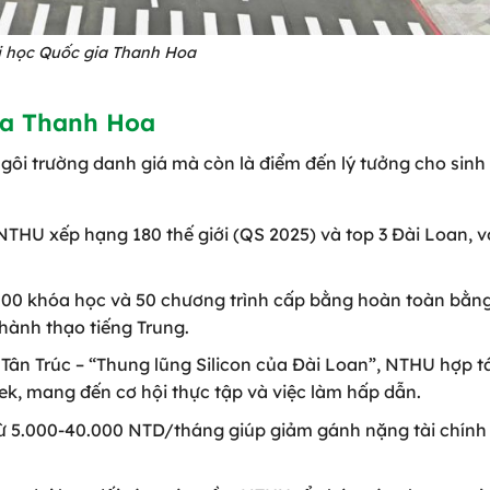
i học Quốc gia Thanh Hoa
ia Thanh Hoa
gôi trường danh giá mà còn là điểm đến lý tưởng cho sinh
 NTHU xếp hạng 180 thế giới (QS 2025) và top 3 Đài Loan, v
000 khóa học và 50 chương trình cấp bằng hoàn toàn bằng
hành thạo tiếng Trung.
ại Tân Trúc – “Thung lũng Silicon của Đài Loan”, NTHU hợp t
k, mang đến cơ hội thực tập và việc làm hấp dẫn.
từ 5.000-40.000 NTD/tháng giúp giảm gánh nặng tài chính