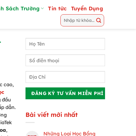
h Sách Trường
Tin tức
Tuyển Dụng
t
c cao,
ọc
g đầu
ấp dẫn.
Bài viết mới nhất
ờng
iaTek
Hoa
,
Những Loại Học Bổng