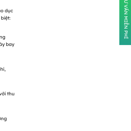
ĐĂNG KÝ TƯ VẤN MIỄN PHÍ
áo dục
biệt:
ông
máy bay
hí,
với thu
ờng