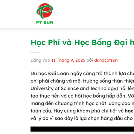
Bỏ
qua
nội
dung
Học Phí và Học Bổng Đại h
Đăng vào
11 Tháng 9, 2025
bởi
duhocptsun
Du học Đài Loan ngày càng trở thành lựa chọ
phí phải chăng và môi trường sống thân thiện
University of Science and Technology) nổi l
tạo thực tiễn và cơ hội học bổng hấp dẫn. Với
mang đến chương trình học chất lượng cao m
toàn cầu. Hãy cùng khám phá chi tiết về
học
và lý do vì sao đây là lựa chọn hàng đầu cho