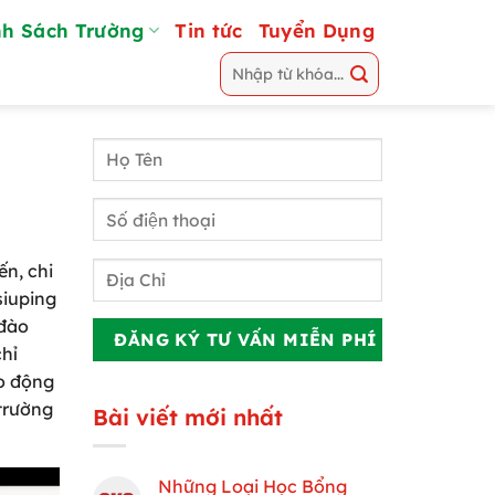
h Sách Trường
Tin tức
Tuyển Dụng
ến, chi
iuping
 đào
chỉ
o động
 trường
Bài viết mới nhất
Những Loại Học Bổng