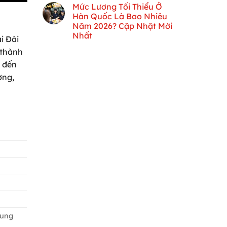
Mức Lương Tối Thiểu Ở
Hàn Quốc Là Bao Nhiêu
Năm 2026? Cập Nhật Mới
Nhất
i Đài
 thành
p đến
ợng,
rung