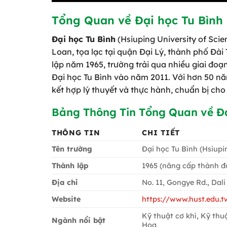
Tổng Quan về Đại học Tu Bình
Đại học Tu Bình
(Hsiuping University of Scie
Loan, tọa lạc tại quận Đại Lý, thành phố Đà
lập năm 1965, trường trải qua nhiều giai đoạ
Đại học Tu Bình vào năm 2011. Với hơn 50 n
kết hợp lý thuyết và thực hành, chuẩn bị cho
Bảng Thông Tin Tổng Quan về Đạ
THÔNG TIN
CHI TIẾT
Tên trường
Đại học Tu Bình (Hsiupi
Thành lập
1965 (nâng cấp thành đ
Địa chỉ
No. 11, Gongye Rd., Dali
Website
https://www.hust.edu.t
Kỹ thuật cơ khí, Kỹ thu
Ngành nổi bật
Hoa