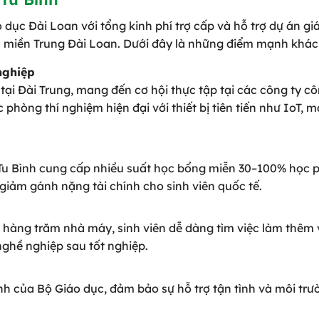
dục Đài Loan với tổng kinh phí trợ cấp và hỗ trợ dự án gi
c miền Trung Đài Loan. Dưới đây là những điểm mạnh khác 
nghiệp
ại Đài Trung, mang đến cơ hội thực tập tại các công ty c
 phòng thí nghiệm hiện đại với thiết bị tiên tiến như IoT, 
 Tu Bình cung cấp nhiều suất học bổng miễn 30–100% học p
 giảm gánh nặng tài chính cho sinh viên quốc tế.
 hàng trăm nhà máy, sinh viên dễ dàng tìm việc làm thêm 
 nghề nghiệp sau tốt nghiệp.
ịnh của Bộ Giáo dục, đảm bảo sự hỗ trợ tận tình và môi trư