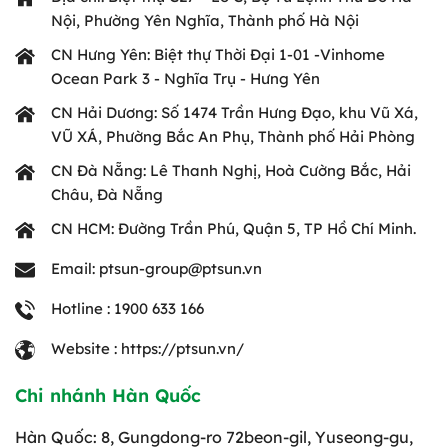
Nội, Phường Yên Nghĩa, Thành phố Hà Nội
CN Hưng Yên: Biệt thự Thời Đại 1-01 -Vinhome
Ocean Park 3 - Nghĩa Trụ - Hưng Yên
CN Hải Dương: Số 1474 Trần Hưng Đạo, khu Vũ Xá,
VŨ XÁ, Phường Bắc An Phụ, Thành phố Hải Phòng
CN Đà Nẵng: Lê Thanh Nghị, Hoà Cường Bắc, Hải
Châu, Đà Nẵng
CN HCM: Đường Trần Phú, Quận 5, TP Hồ Chí Minh.
Email: ptsun-group@ptsun.vn
Hotline : 1900 633 166
Website : https://ptsun.vn/
Chi nhánh Hàn Quốc
Hàn Quốc: 8, Gungdong-ro 72beon-gil, Yuseong-gu,