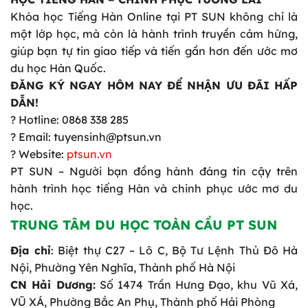
Khóa học Tiếng Hàn Online tại PT SUN không chỉ là
một lớp học, mà còn là hành trình truyền cảm hứng,
giúp bạn tự tin giao tiếp và tiến gần hơn đến ước mơ
du học Hàn Quốc.
ĐĂNG KÝ NGAY HÔM NAY ĐỂ NHẬN ƯU ĐÃI HẤP
DẪN!
? Hotline: 0868 338 285
? Email: tuyensinh@ptsun.vn
? Website:
ptsun.vn
PT SUN – Người bạn đồng hành đáng tin cậy trên
hành trình học tiếng Hàn và chinh phục ước mơ du
học.
TRUNG TÂM DU HỌC TOÀN CẦU PT SUN
Địa chỉ
: Biệt thự C27 – Lô C, Bộ Tư Lệnh Thủ Đô Hà
Nội, Phường Yên Nghĩa, Thành phố Hà Nội
CN Hải Dương:
Số 1474 Trần Hưng Đạo, khu Vũ Xá,
VŨ XÁ, Phường Bắc An Phụ, Thành phố Hải Phòng