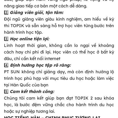
năng giao tiếp cơ bản một cách dễ dàng.
2️⃣
Giảng viên giỏi, tận tâm:
Đội ngũ giảng viên giàu kinh nghiệm, am hiểu về kỳ
thi TOPIK và sẵn sàng hỗ trợ học viên từng bước trên
hành trình học tập.
3️⃣
Học online tiện lợi:
Linh hoạt thời gian, không cần lo ngại về khoảng
cách hay chi phí đi lại. Học viên có thể học ở bất kỳ
đâu, chỉ cần kết nối internet
4️⃣
Định hướng học tập rõ ràng:
PT SUN không chỉ giảng dạy, mà còn định hướng lộ
trình học phù hợp với mục tiêu du học hoặc làm việc
tại Hàn Quốc của bạn
5️⃣
Cam kết thành công:
Chúng tôi cam kết giúp bạn đạt TOPIK 2 sau khóa
học, là bước đệm vững chắc cho hành trình du học
hoặc sự nghiệp tương lai.
HỌC TIẾNG HÀN – CHINH PHỤC TƯƠNG LAI