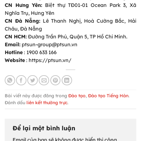
CN Hưng Yên:
Biệt thự TĐ01-01 Ocean Park 3, Xã
Nghĩa Trụ, Hưng Yên
CN Đà Nẵng:
Lê Thanh Nghị, Hoà Cường Bắc, Hải
Châu, Đà Nẵng
CN HCM:
Đường Trần Phú, Quận 5, TP Hồ Chí Minh.
Email:
ptsun-group@ptsun.vn
Hotline
: 1900 633 166
Website
: https://ptsun.vn/
Bài viết này được đăng trong
Đào tạo
,
Đào tạo Tiếng Hàn
.
Đánh dấu
liên kết thường trực
.
Để lại một bình luận
Email của bạn sẽ không được hiển thị công