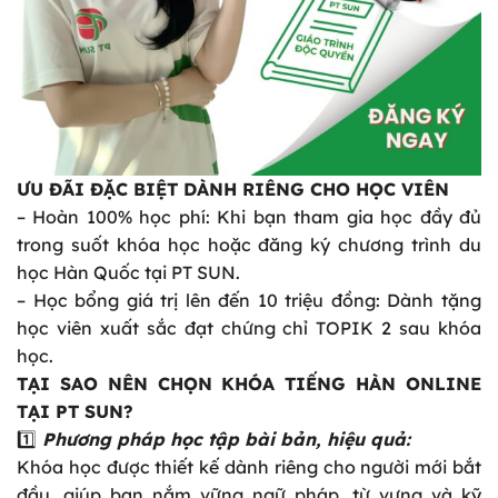
ƯU ĐÃI ĐẶC BIỆT DÀNH RIÊNG CHO HỌC VIÊN
– Hoàn 100% học phí: Khi bạn tham gia học đầy đủ
trong suốt khóa học hoặc đăng ký chương trình du
học Hàn Quốc tại PT SUN.
– Học bổng giá trị lên đến 10 triệu đồng: Dành tặng
học viên xuất sắc đạt chứng chỉ TOPIK 2 sau khóa
học.
TẠI SAO NÊN CHỌN KHÓA TIẾNG HÀN ONLINE
TẠI PT SUN?
1️⃣
Phương pháp học tập bài bản, hiệu quả:
Khóa học được thiết kế dành riêng cho người mới bắt
đầu, giúp bạn nắm vững ngữ pháp, từ vựng và kỹ