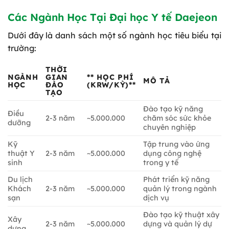
Các Ngành Học Tại Đại học Y tế Daejeon
Dưới đây là danh sách một số ngành học tiêu biểu tại
trường:
THỜI
NGÀNH
GIAN
** HỌC PHÍ
MÔ TẢ
HỌC
ĐÀO
(KRW/KỲ)**
TẠO
Đào tạo kỹ năng
Điều
2-3 năm
~5.000.000
chăm sóc sức khỏe
dưỡng
chuyên nghiệp
Kỹ
Tập trung vào ứng
thuật Y
2-3 năm
~5.000.000
dụng công nghệ
sinh
trong y tế
Du lịch
Phát triển kỹ năng
Khách
2-3 năm
~5.000.000
quản lý trong ngành
sạn
dịch vụ
Đào tạo kỹ thuật xây
Xây
2-3 năm
~5.000.000
dựng và quản lý dự
dựng