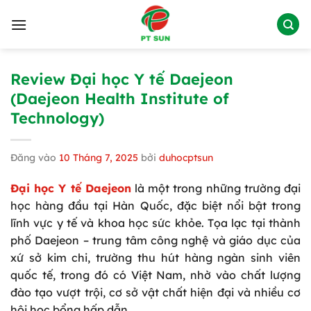
Bỏ
qua
nội
dung
Review Đại học Y tế Daejeon
(Daejeon Health Institute of
Technology)
Đăng vào
10 Tháng 7, 2025
bởi
duhocptsun
Đại học Y tế Daejeon
là một trong những trường đại
học hàng đầu tại Hàn Quốc, đặc biệt nổi bật trong
lĩnh vực y tế và khoa học sức khỏe. Tọa lạc tại thành
phố Daejeon – trung tâm công nghệ và giáo dục của
xứ sở kim chi, trường thu hút hàng ngàn sinh viên
quốc tế, trong đó có Việt Nam, nhờ vào chất lượng
đào tạo vượt trội, cơ sở vật chất hiện đại và nhiều cơ
hội học bổng hấp dẫn.