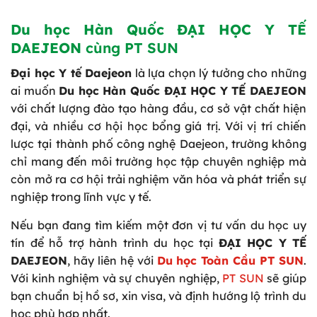
Du học Hàn Quốc ĐẠI HỌC Y TẾ
DAEJEON
cùng PT SUN
Đại học Y tế Daejeon
là lựa chọn lý tưởng cho những
ai muốn
Du học Hàn Quốc ĐẠI HỌC Y TẾ DAEJEON
với chất lượng đào tạo hàng đầu, cơ sở vật chất hiện
đại, và nhiều cơ hội học bổng giá trị. Với vị trí chiến
lược tại thành phố công nghệ Daejeon, trường không
chỉ mang đến môi trường học tập chuyên nghiệp mà
còn mở ra cơ hội trải nghiệm văn hóa và phát triển sự
nghiệp trong lĩnh vực y tế.
Nếu bạn đang tìm kiếm một đơn vị tư vấn du học uy
tín để hỗ trợ hành trình du học tại
ĐẠI HỌC Y TẾ
DAEJEON
, hãy liên hệ với
Du học Toàn Cầu PT SUN
.
Với kinh nghiệm và sự chuyên nghiệp,
PT SUN
sẽ giúp
bạn chuẩn bị hồ sơ, xin visa, và định hướng lộ trình du
học phù hợp nhất.