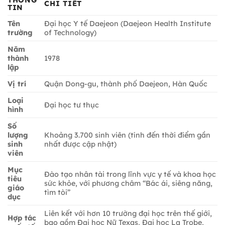
THÔNG
CHI TIẾT
TIN
Tên
Đại học Y tế Daejeon (Daejeon Health Institute
trường
of Technology)
Năm
thành
1978
lập
Vị trí
Quận Dong-gu, thành phố Daejeon, Hàn Quốc
Loại
Đại học tư thục
hình
Số
lượng
Khoảng 3.700 sinh viên (tính đến thời điểm gần
sinh
nhất được cập nhật)
viên
Mục
Đào tạo nhân tài trong lĩnh vực y tế và khoa học
tiêu
sức khỏe, với phương châm “Bác ái, siêng năng,
giáo
tìm tòi”
dục
Liên kết với hơn 10 trường đại học trên thế giới,
Hợp tác
bao gồm Đại học Nữ Texas, Đại học La Trobe,