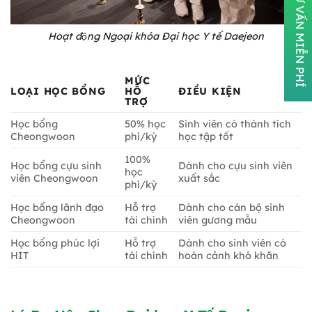
ĐĂNG KÝ TƯ VẤN MIỄN PHÍ
Hoạt động Ngoại khóa Đại học Y tế Daejeon
MỨC
LOẠI HỌC BỔNG
HỖ
ĐIỀU KIỆN
TRỢ
Học bổng
50% học
Sinh viên có thành tích
Cheongwoon
phí/kỳ
học tập tốt
100%
Học bổng cựu sinh
Dành cho cựu sinh viên
học
viên Cheongwoon
xuất sắc
phí/kỳ
Học bổng lãnh đạo
Hỗ trợ
Dành cho cán bộ sinh
Cheongwoon
tài chính
viên gương mẫu
Học bổng phúc lợi
Hỗ trợ
Dành cho sinh viên có
HIT
tài chính
hoàn cảnh khó khăn