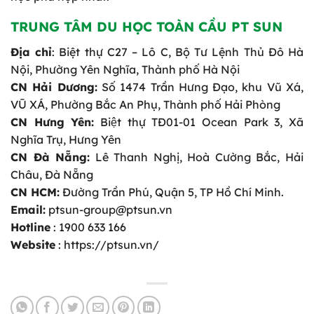
TRUNG TÂM DU HỌC TOÀN CẦU PT SUN
Địa chỉ
: Biệt thự C27 – Lô C, Bộ Tư Lệnh Thủ Đô Hà
Nội, Phường Yên Nghĩa, Thành phố Hà Nội
CN Hải Dương:
Số 1474 Trần Hưng Đạo, khu Vũ Xá,
VŨ XÁ, Phường Bắc An Phụ, Thành phố Hải Phòng
CN Hưng Yên:
Biệt thự TĐ01-01 Ocean Park 3, Xã
Nghĩa Trụ, Hưng Yên
CN Đà Nẵng:
Lê Thanh Nghị, Hoà Cường Bắc, Hải
Châu, Đà Nẵng
CN HCM:
Đường Trần Phú, Quận 5, TP Hồ Chí Minh.
Email:
ptsun-group@ptsun.vn
Hotline
: 1900 633 166
Website
: https://ptsun.vn/