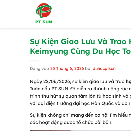
Bỏ
qua
nội
dung
Sự Kiện Giao Lưu Và Trao
Keimyung Cùng Du Học T
Đăng vào
25 Tháng 6, 2026
bởi
duhocptsun
Ngày 22/06/2026, sự kiện giao lưu và trao
h
Toàn cầu PT SUN đã diễn ra thành công rực 
trình thu hút sự quan tâm lớn từ học sinh và
với đại diện trường đại học Hàn Quốc và đơn 
Sự kiện không chỉ mang đến cơ hội tìm hiểu 
các hoạt động được tổ chức bài bản.