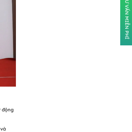
ĐĂNG KÝ TƯ VẤN MIỄN PHÍ
t động
 và