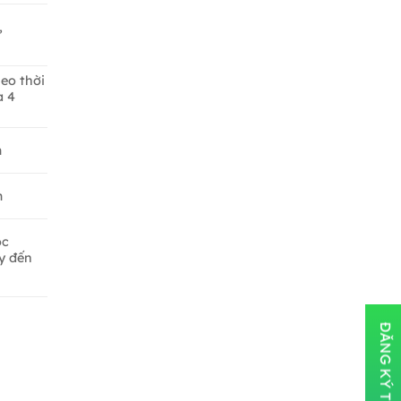
,
eo thời
a 4
m
m
ọc
y đến