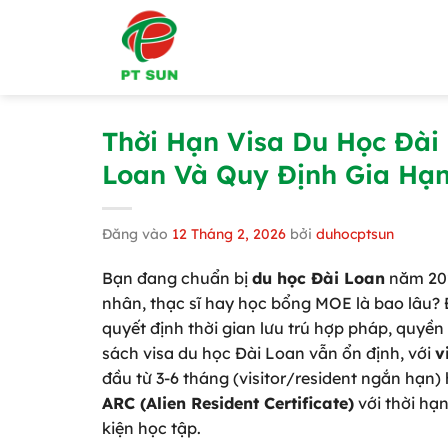
Bỏ
qua
nội
dung
Thời Hạn Visa Du Học Đài
Loan Và Quy Định Gia Hạ
Đăng vào
12 Tháng 2, 2026
bởi
duhocptsun
Bạn đang chuẩn bị
du học Đài Loan
năm 20
nhân, thạc sĩ hay học bổng MOE là bao lâu? Đ
quyết định thời gian lưu trú hợp pháp, quyề
sách visa du học Đài Loan vẫn ổn định, với
v
đầu từ 3-6 tháng (visitor/resident ngắn hạn
ARC (Alien Resident Certificate)
với thời hạn
kiện học tập.