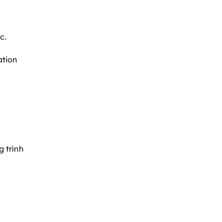
u
c.
ation
g trình