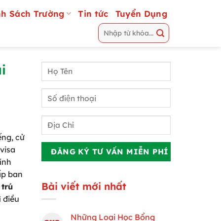
h Sách Trường
Tin tức
Tuyển Dụng
i
ếng, cử
visa
ính
ấp ban
Bài viết mới nhất
 trú
ì điều
Những Loại Học Bổng