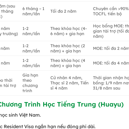
ăm (sau
6 tháng – 1
Chuyên cần >90%
6 tháng
Tối đa 2 năm
năm/lần
TOCFL tiến bộ
c)
Học bổng MOE: th
4 năm
1-2
Theo khóa học (4-
gian tài trợ (tối đ
y trường)
năm/lần
6 năm) + gia hạn
năm)
1-2
Theo khóa học (2
2 năm
MOE: tối đa 2 nă
năm/lần
năm) + gia hạn
1-2
Theo khóa học (4
4 năm
MOE: tối đa 4 nă
năm/lần
năm) + gia hạn
Gia hạn
Cử nhân 4 năm,
Thời gian nhận h
o thời
theo
Thạc sĩ 2 năm, Tiến
bổng: 1/9 năm na
n tài trợ
chương
sĩ 4 năm
31/8 năm sau
trình
Chương Trình Học Tiếng Trung (Huayu)
 học sinh Việt Nam.
oặc Resident Visa ngắn hạn nếu đóng phí dài.