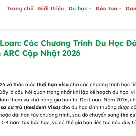
Trang chủ
Giới thiệu
Du học
Đào tạo
Dan
 Loan: Các Chương Trình Du Học Đà
n ARC Cập Nhật 2026
26 và thắc mắc
thời hạn visa
cho các chương trình học ti
ây là câu hỏi quan trọng nhất khi lập kế hoạch du học, vì 
n làm thêm và khả năng gia hạn tại Đài Loan. Năm 2026, ch
isa cư trú (Resident Visa)
cho du học sinh thường được c
) hoặc dài hơn tùy chương trình, sau đó chuyển sang
thẻ cư
 1-4 năm tùy bậc học, và có thể gia hạn liên tục nếu duy tr