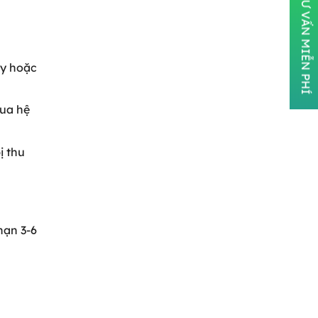
ĐĂNG KÝ TƯ VẤN MIỄN PHÍ
uy hoặc
qua hệ
ị thu
hạn 3-6