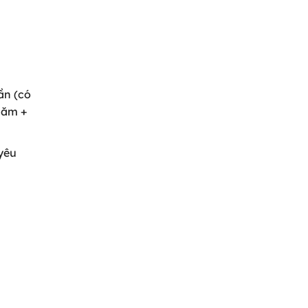
ần (có
năm +
yêu