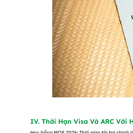
IV. Thời Hạn Visa Và ARC Với H
Học bổng MOE 2026: Thời gian tài trợ chính l