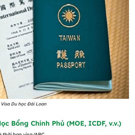
Visa Du học Đài Loan
ọc Bổng Chính Phủ (MOE, ICDF, v.v.)
à thời hạn visa/ARC.