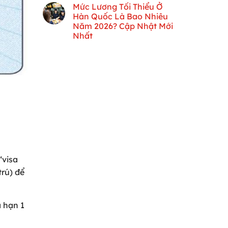
Mức Lương Tối Thiểu Ở
Hàn Quốc Là Bao Nhiêu
Năm 2026? Cập Nhật Mới
Nhất
“visa
trú) để
a hạn 1