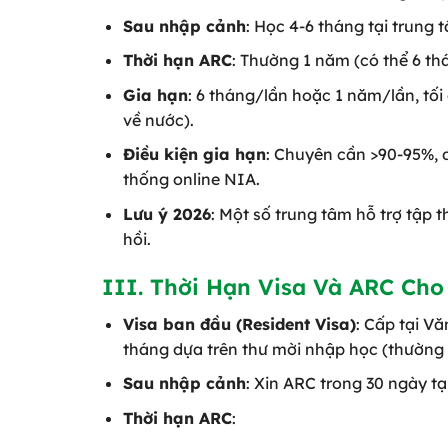
Sau nhập cảnh
: Học 4-6 tháng tại trung 
Thời hạn ARC
: Thường 1 năm (có thể 6 th
Gia hạn
: 6 tháng/lần hoặc 1 năm/lần, tố
về nước).
Điều kiện gia hạn
: Chuyên cần >90-95%, đ
thống online NIA.
Lưu ý 2026
: Một số trung tâm hỗ trợ tập 
hồi.
III. Thời Hạn Visa Và ARC Cho
Visa ban đầu (Resident Visa)
: Cấp tại V
tháng dựa trên thư mời nhập học (thường
Sau nhập cảnh
: Xin ARC trong 30 ngày t
Thời hạn ARC
: