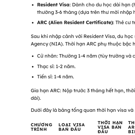
Resident Visa
: Dành cho du học dài hạn (h
thường 3-6 tháng (dựa trên thư mời nhập h
ARC (Alien Resident Certificate)
: Thẻ cư t
Sau khi nhập cảnh với Resident Visa, du học
Agency (NIA). Thời hạn ARC phụ thuộc bậc 
Cử nhân: Thường 1-4 năm (tùy trường và c
Thạc sĩ: 1-2 năm.
Tiến sĩ: 1-4 năm.
Gia hạn ARC: Nộp trước 3 tháng hết hạn, thờ
dài).
Dưới đây là bảng tổng quan thời hạn visa và
THỜI HẠN
TH
CHƯƠNG
LOẠI VISA
VISA BAN
AR
TRÌNH
BAN ĐẦU
ĐẦU
BI