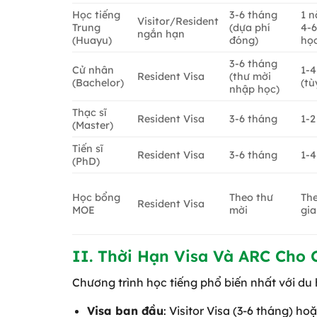
Học tiếng
3-6 tháng
1 n
Visitor/Resident
Trung
(dựa phí
4-
ngắn hạn
(Huayu)
đóng)
họ
3-6 tháng
Cử nhân
1-
Resident Visa
(thư mời
(Bachelor)
(tù
nhập học)
Thạc sĩ
Resident Visa
3-6 tháng
1-
(Master)
Tiến sĩ
Resident Visa
3-6 tháng
1-
(PhD)
Học bổng
Theo thư
The
Resident Visa
MOE
mời
gia
II. Thời Hạn Visa Và ARC Cho 
Chương trình học tiếng phổ biến nhất với du
Visa ban đầu
: Visitor Visa (3-6 tháng) h