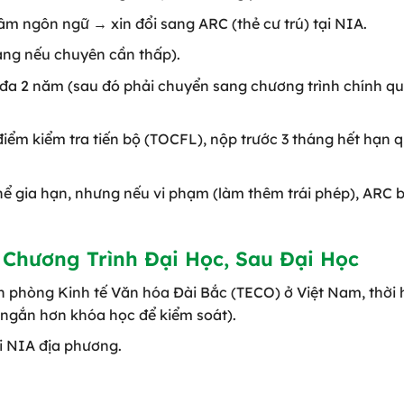
tâm ngôn ngữ → xin đổi sang ARC (thẻ cư trú) tại NIA.
áng nếu chuyên cần thấp).
i đa 2 năm (sau đó phải chuyển sang chương trình chính q
iểm kiểm tra tiến bộ (TOCFL), nộp trước 3 tháng hết hạn 
thể gia hạn, nhưng nếu vi phạm (làm thêm trái phép), ARC b
 Chương Trình Đại Học, Sau Đại Học
ăn phòng Kinh tế Văn hóa Đài Bắc (TECO) ở Việt Nam, thời 
 ngắn hơn khóa học để kiểm soát).
ại NIA địa phương.