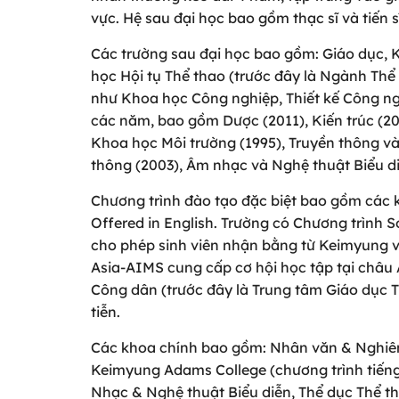
vực. Hệ sau đại học bao gồm thạc sĩ và tiến
Các trường sau đại học bao gồm: Giáo dục, 
học Hội tụ Thể thao (trước đây là Ngành Thể
như Khoa học Công nghiệp, Thiết kế Công ng
các năm, bao gồm Dược (2011), Kiến trúc (20
Khoa học Môi trường (1995), Truyền thông và 
thông (2003), Âm nhạc và Nghệ thuật Biểu di
Chương trình đào tạo đặc biệt bao gồm các 
Offered in English. Trường có Chương trình 
cho phép sinh viên nhận bằng từ Keimyung v
Asia-AIMS cung cấp cơ hội học tập tại châu 
Công dân (trước đây là Trung tâm Giáo dục
tiễn.
Các khoa chính bao gồm: Nhân văn & Nghiên 
Keimyung Adams College (chương trình tiếng
Nhạc & Nghệ thuật Biểu diễn, Thể dục Thể t