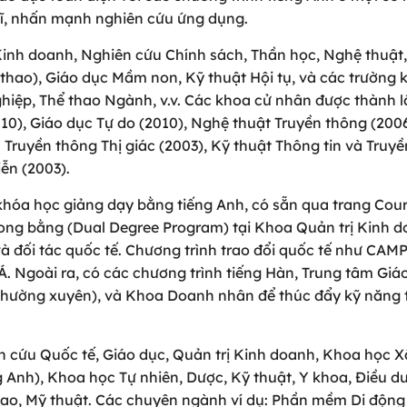
 sĩ, nhấn mạnh nghiên cứu ứng dụng.
Kinh doanh, Nghiên cứu Chính sách, Thần học, Nghệ thuật
 thao), Giáo dục Mầm non, Kỹ thuật Hội tụ, và các trường 
hiệp, Thể thao Ngành, v.v. Các khoa cử nhân được thành 
10), Giáo dục Tự do (2010), Nghệ thuật Truyền thông (2006
Truyền thông Thị giác (2003), Kỹ thuật Thông tin và Truyề
ễn (2003).
khóa học giảng dạy bằng tiếng Anh, có sẵn qua trang Cou
Song bằng (Dual Degree Program) tại Khoa Quản trị Kinh d
à đối tác quốc tế. Chương trình trao đổi quốc tế như CAM
Á. Ngoài ra, có các chương trình tiếng Hàn, Trung tâm Giá
 Thường xuyên), và Khoa Doanh nhân để thúc đẩy kỹ năng 
cứu Quốc tế, Giáo dục, Quản trị Kinh doanh, Khoa học Xã
 Anh), Khoa học Tự nhiên, Dược, Kỹ thuật, Y khoa, Điều d
hao, Mỹ thuật. Các chuyên ngành ví dụ: Phần mềm Di độn