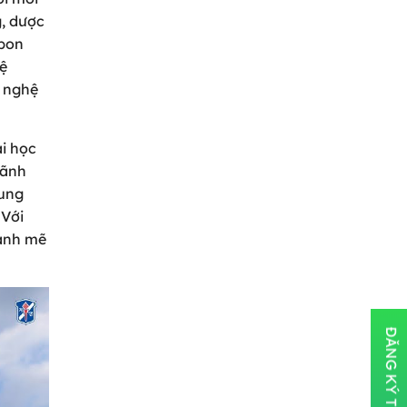
g, dược
rbon
ệ
c nghệ
i học
Lãnh
rung
 Với
mạnh mẽ