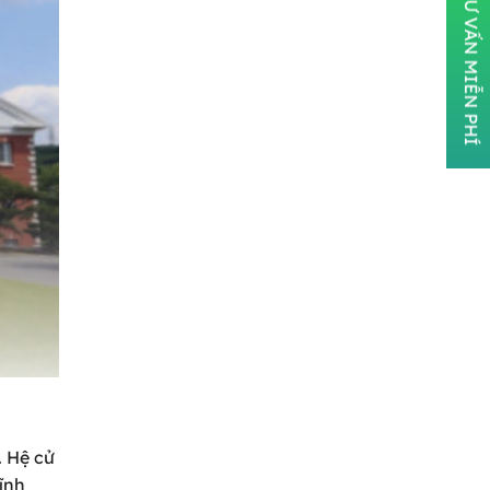
ĐĂNG KÝ TƯ VẤN MIỄN PHÍ
. Hệ cử
ĩnh