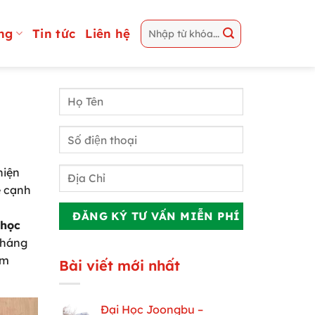
ng
Tin tức
Liên hệ
hiện
ệ cạnh
 học
 tháng
ăm
Bài viết mới nhất
Đại Học Joongbu –