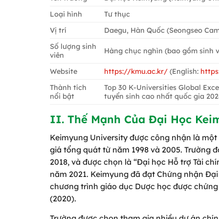
Loại hình
Tư thục
Vị trí
Daegu, Hàn Quốc (Seongseo Cam
Số lượng sinh
Hàng chục nghìn (bao gồm sinh v
viên
Website
https://kmu.ac.kr/
(English:
http
Thành tích
Top 30 K-Universities Global Exce
nổi bật
tuyển sinh cao nhất quốc gia 202
II. Thế Mạnh Của Đại Học Ke
Keimyung University được công nhận là một 
giá tổng quát từ năm 1998 và 2005. Trường 
2018, và được chọn là “Đại học Hỗ trợ Tài ch
năm 2021. Keimyung đã đạt Chứng nhận Đại h
chương trình giáo dục Dược học được chứn
(2020).
Trường được chọn tham gia nhiều dự án chín