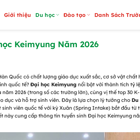
Giới thiệu
Du học
Đào tạo
Danh Sách Trườ
 học Keimyung Năm 2026
àn Quốc có chất lượng giáo dục xuất sắc, cơ sở vật chất 
sinh quốc tế?
Đại học Keimyung
nổi bật với thành tích tỷ l
 năm 2026 (trong số các trường lớn), cùng vị thế top 30 K-
o dục và hỗ trợ sinh viên. Đây là lựa chọn lý tưởng cho
Du
t sinh viên quốc tế với kỳ Xuân (Spring Intake) bắt đầu từ
viết này cung cấp thông tin tuyển sinh Đại học Keimyung n