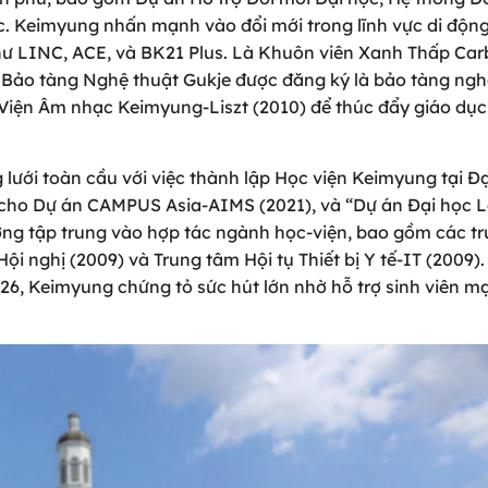
c. Keimyung nhấn mạnh vào đổi mới trong lĩnh vực di độn
hư LINC, ACE, và BK21 Plus. Là Khuôn viên Xanh Thấp Ca
. Bảo tàng Nghệ thuật Gukje được đăng ký là bảo tàng ngh
 Viện Âm nhạc Keimyung-Liszt (2010) để thúc đẩy giáo dụ
ưới toàn cầu với việc thành lập Học viện Keimyung tại Đạ
 cho Dự án CAMPUS Asia-AIMS (2021), và “Dự án Đại học 
ờng tập trung vào hợp tác ngành học-viện, bao gồm các t
i nghị (2009) và Trung tâm Hội tụ Thiết bị Y tế-IT (2009).
6, Keimyung chứng tỏ sức hút lớn nhờ hỗ trợ sinh viên 