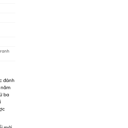
tranh
ác đánh
c năm
hứ ba
i
ược
ổi mới