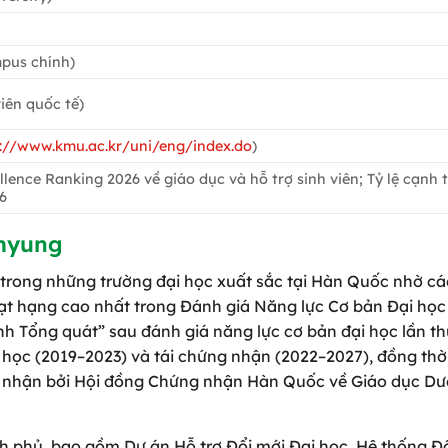
pus chính)
iên quốc tế)
s://www.kmu.ac.kr/uni/eng/index.do
)
llence Ranking 2026 về giáo dục và hỗ trợ sinh viên; Tỷ lệ cạnh 
6
imyung
trong những trường đại học xuất sắc tại Hàn Quốc nhờ c
đạt hạng cao nhất trong Đánh giá Năng lực Cơ bản Đại họ
ính Tổng quát” sau đánh giá năng lực cơ bản đại học lần t
ọc (2019–2023) và tái chứng nhận (2022–2027), đồng thờ
g nhận bởi Hội đồng Chứng nhận Hàn Quốc về Giáo dục D
h phủ, bao gồm Dự án Hỗ trợ Đổi mới Đại học, Hệ thống Đ