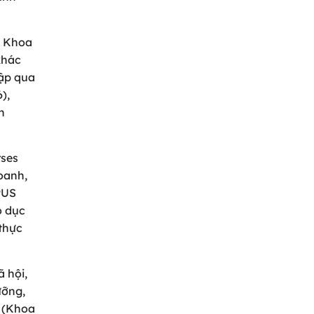
, Khoa
khác
lập qua
),
n
rses
oanh,
PUS
o dục
thực
 hội,
ưỡng,
g (Khoa