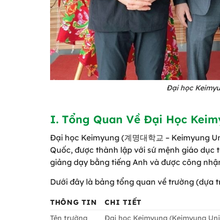
Đại học Keimyu
I. Tổng Quan Về Đại Học Kei
Đại học Keimyung (계명대학교 – Keimyung Univer
Quốc, được thành lập với sứ mệnh giáo dục t
giảng dạy bằng tiếng Anh và được công nhận 
Dưới đây là bảng tổng quan về trường (dựa tr
THÔNG TIN
CHI TIẾT
Tên trường
Đại học Keimyung (Keimyung Univ