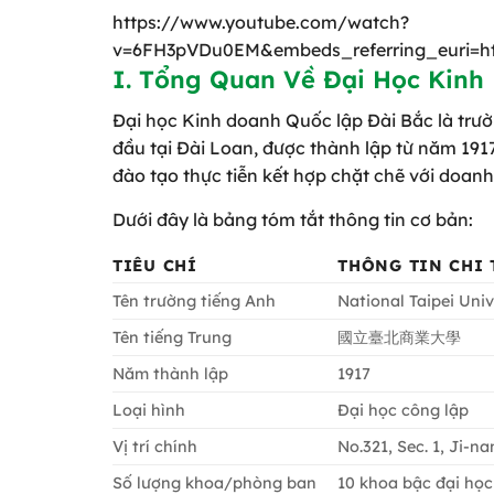
https://www.youtube.com/watch?
v=6FH3pVDu0EM&embeds_referring_euri=
I. Tổng Quan Về Đại Học Kinh
Đại học Kinh doanh Quốc lập Đài Bắc là trườ
đầu tại Đài Loan, được thành lập từ năm 1917
đào tạo thực tiễn kết hợp chặt chẽ với doanh
Dưới đây là bảng tóm tắt thông tin cơ bản:
TIÊU CHÍ
THÔNG TIN CHI 
Tên trường tiếng Anh
National Taipei Univ
Tên tiếng Trung
國立臺北商業大學
Năm thành lập
1917
Loại hình
Đại học công lập
Vị trí chính
No.321, Sec. 1, Ji-n
Số lượng khoa/phòng ban
10 khoa bậc đại học