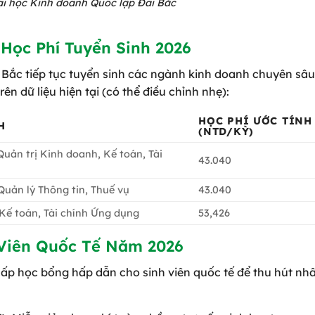
Đại học Kinh doanh Quốc lập Đài Bắc
 Học Phí Tuyển Sinh 2026
Bắc tiếp tục tuyển sinh các ngành kinh doanh chuyên sâu
ên dữ liệu hiện tại (có thể điều chỉnh nhẹ):
HỌC PHÍ ƯỚC TÍNH
H
(NTD/KỲ)
uản trị Kinh doanh, Kế toán, Tài
43.040
Quản lý Thông tin, Thuế vụ
43.040
 Kế toán, Tài chính Ứng dụng
53,426
 Viên Quốc Tế Năm 2026
p học bổng hấp dẫn cho sinh viên quốc tế để thu hút nhân