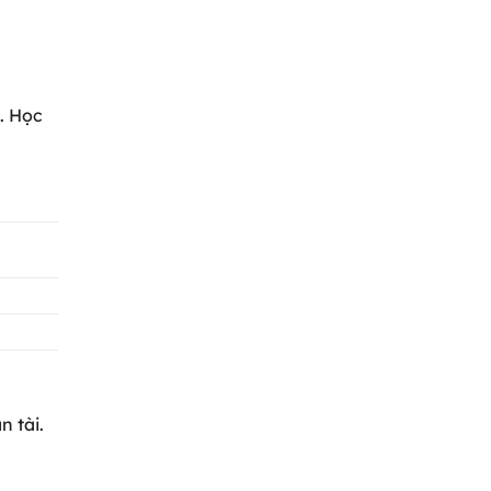
. Học
 tài.