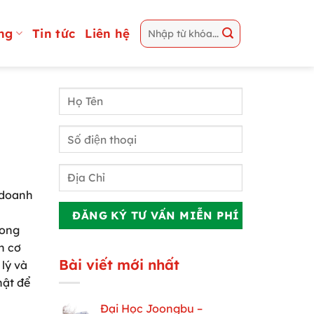
ng
Tin tức
Liên hệ
 doanh
rong
n cơ
Bài viết mới nhất
lý và
hật để
Đại Học Joongbu –