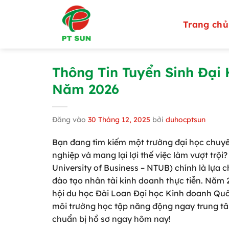
Bỏ
qua
Trang chủ
nội
dung
Thông Tin Tuyển Sinh Đại
Năm 2026
Đăng vào
30 Tháng 12, 2025
bởi
duhocptsun
Bạn đang tìm kiếm một trường đại học chuyên
nghiệp và mang lại lợi thế việc làm vượt trội
University of Business – NTUB) chính là lựa 
đào tạo nhân tài kinh doanh thực tiễn. Năm 
hội du học Đài Loan Đại học Kinh doanh Quốc 
môi trường học tập năng động ngay trung tâ
chuẩn bị hồ sơ ngay hôm nay!