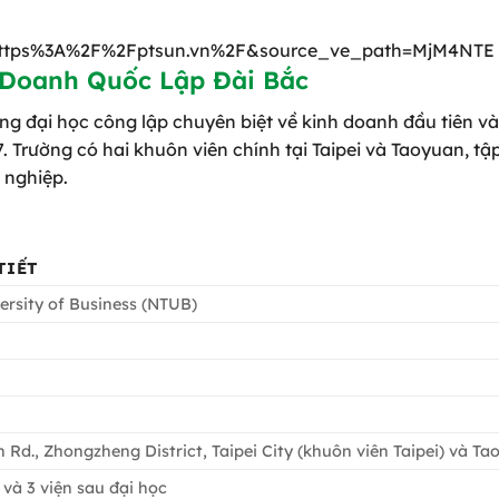
https%3A%2F%2Fptsun.vn%2F&source_ve_path=MjM4NTE
 Doanh Quốc Lập Đài Bắc
ng đại học công lập chuyên biệt về kinh doanh đầu tiên v
. Trường có hai khuôn viên chính tại Taipei và Taoyuan, tậ
 nghiệp.
TIẾT
ersity of Business (NTUB)
an Rd., Zhongzheng District, Taipei City (khuôn viên Taipei) và T
 và 3 viện sau đại học