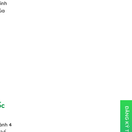
sinh
của
ốc
ành 4
 kế